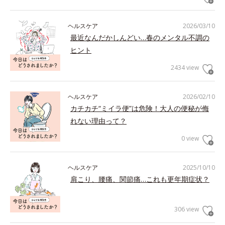
ヘルスケア
2026/03/10
最近なんだかしんどい…春のメンタル不調の
ヒント
2434 view
ヘルスケア
2026/02/10
カチカチ“ミイラ便”は危険！大人の便秘が侮
れない理由って？
0 view
ヘルスケア
2025/10/10
肩こり、腰痛、関節痛…これも更年期症状？
306 view