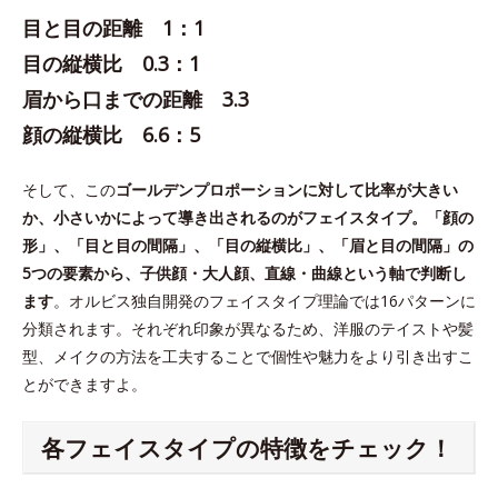
目と目の距離 1：1
目の縦横比 0.3：1
眉から口までの距離 3.3
顔の縦横比 6.6：5
そして、この
ゴールデンプロポーションに対して比率が大きい
か、小さいかによって導き出されるのがフェイスタイプ。「顔の
形」、「目と目の間隔」、「目の縦横比」、「眉と目の間隔」の
5つの要素から、子供顔・大人顔、直線・曲線という軸で判断し
ます
。オルビス独自開発のフェイスタイプ理論では16パターンに
分類されます。それぞれ印象が異なるため、洋服のテイストや髪
型、メイクの方法を工夫することで個性や魅力をより引き出すこ
とができますよ。
各フェイスタイプの特徴をチェック！