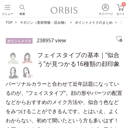
0
メニュー
検索
マイページ
カート
TOP
マガジン（美容情報・読み物）
ポイントメイクのまとめ
フェ
238957 view
ポイントメイク
フェイスタイプの基本｜“似合
う”が見つかる16種類の顔印象
パーソナルカラーと合わせて近年話題になってい
るのが、“フェイスタイプ”。顔の形やパーツの配置
などからおすすめのメイク方法や、似合う色など
をみつけることができるんです。とはいえ、よく
わからない、初めて聞いたという方も多いはず！