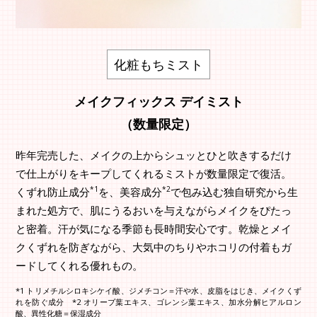
化粧もちミスト
メイクフィックス デイミスト
（数量限定）
昨年完売した、メイクの上からシュッとひと吹きするだけ
で仕上がりをキープしてくれるミストが数量限定で復活。
*1
*2
くずれ防止成分
を、美容成分
で包み込む独自研究から生
まれた処方で、肌にうるおいを与えながらメイクをぴたっ
と密着。汗が気になる季節も長時間安心です。乾燥とメイ
クくずれを防ぎながら、大気中のちりやホコリの付着もガ
ードしてくれる優れもの。
*1 トリメチルシロキシケイ酸、ジメチコン＝汗や水、皮脂をはじき、メイクくず
れを防ぐ成分 *2 オリーブ葉エキス、ゴレンシ葉エキス、加水分解ヒアルロン
酸、異性化糖＝保湿成分