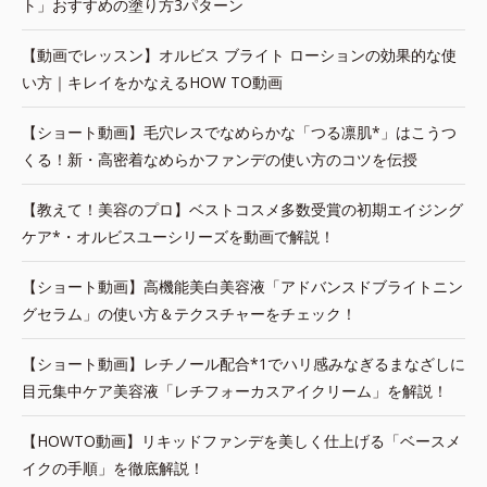
ト」おすすめの塗り方3パターン
【動画でレッスン】オルビス ブライト ローションの効果的な使
い方｜キレイをかなえるHOW TO動画
【ショート動画】毛穴レスでなめらかな「つる凛肌*」はこうつ
くる！新・高密着なめらかファンデの使い方のコツを伝授
【教えて！美容のプロ】ベストコスメ多数受賞の初期エイジング
ケア*・オルビスユーシリーズを動画で解説！
【ショート動画】高機能美白美容液「アドバンスドブライトニン
グセラム」の使い方＆テクスチャーをチェック！
【ショート動画】レチノール配合*1でハリ感みなぎるまなざしに
目元集中ケア美容液「レチフォーカスアイクリーム」を解説！
【HOWTO動画】リキッドファンデを美しく仕上げる「ベースメ
イクの手順」を徹底解説！