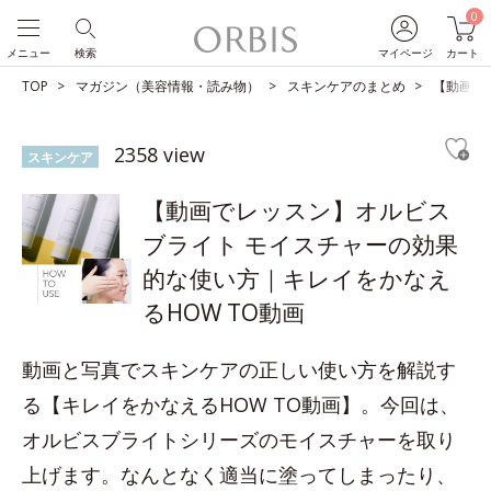
0
メニュー
検索
マイページ
カート
TOP
マガジン（美容情報・読み物）
スキンケアのまとめ
【動画で
2358 view
スキンケア
【動画でレッスン】オルビス
ブライト モイスチャーの効果
的な使い方｜キレイをかなえ
るHOW TO動画
動画と写真でスキンケアの正しい使い方を解説す
る【キレイをかなえるHOW TO動画】。今回は、
オルビスブライトシリーズのモイスチャーを取り
上げます。なんとなく適当に塗ってしまったり、