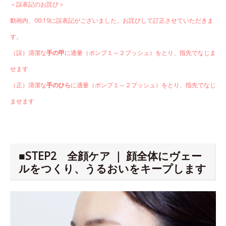
＜誤表記のお詫び＞
動画内、00:19に誤表記がございました。お詫びして訂正させていただきま
す。
（誤）清潔な
手の甲
に適量（ポンプ１～２プッシュ）をとり、指先でなじま
せます
（正）清潔な
手のひら
に適量（ポンプ１～２プッシュ）をとり、指先でなじ
ませます
■STEP2 全顔ケア ｜ 顔全体にヴェー
ルをつくり、うるおいをキープします