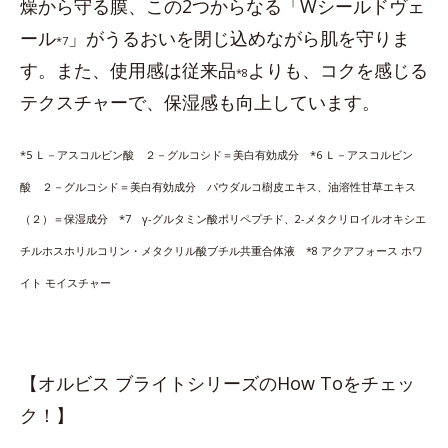
燥から守る膜、この2つからなる「Wシールドヴェ
ール
」がうるおいを閉じ込めながら肌を守りま
*7
す。また、使用感は従来品
よりも、コクを感じる
*8
テクスチャーで、保湿感も向上しています。
*5 Ｌ－アスコルビン酸 ２－グルコシド＝美白有効成分 *6 Ｌ－アスコルビン
酸 ２－グルコシド＝美白有効成分 パウダルコ樹皮エキス、油溶性甘草エキス
（２）＝保湿成分 *7 γ-グルタミン酸ポリペプチド、2-メタクリロイルオキシエ
チルホスホリルコリン・メタクリル酸ブチル共重合体液 *8 アクアフォース ホワ
イト モイスチャー
【オルビス ブライトシリーズのHow Toをチェッ
ク！】