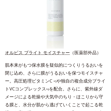
オルビス ブライト モイスチャー
（医薬部外品）
肌本来がもつ保水膜を疑似的につくりうるおいを
閉じ込め、さらに膜がうるおいを保つモイスチャ
ー。高圧処理ビタミンC
や独自の複合成分ブライ
*5
トVCコンプレックス
を配合。さらに、紫外線ダ
*6
メージによる乾燥や大気中のちり・ほこりから守
る膜と、水分が肌から逃げていくことで起こる乾