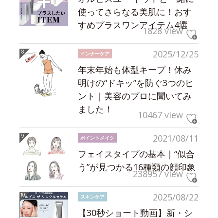
使ってさらなる美肌に！おす
すめプラスワンアイテム4選
1828 view
2025/12/25
インナーケア
年末年始も体型キープ！休み
明けの“ドキッ”を防ぐ3つのヒ
ント｜美容のプロに聞いてみ
ました！
10467 view
2021/08/11
ポイントメイク
フェイスタイプの基本｜“似合
う”が見つかる16種類の顔印象
238957 view
2025/08/22
スキンケア
【30秒ショート動画】新・シ