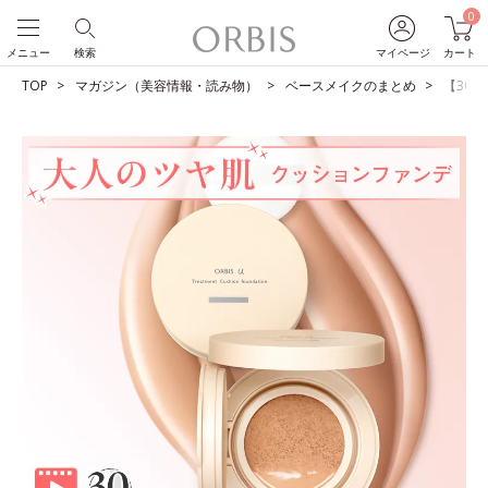
0
メニュー
検索
マイページ
カート
TOP
マガジン（美容情報・読み物）
ベースメイクのまとめ
【30