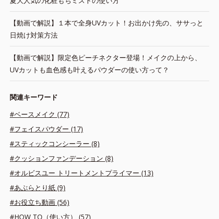
夏大人気の化粧もちミストの使い方
【動画で解説】１本で全身UVカット！お出かけ先の、ササっと
日焼け対策方法
【動画で解説】限定色ピーチネクター登場！メイクの上から、
UVカットも血色感も叶えるパウダーの使い方って？
関連キーワード
#ベースメイク (77)
#フェイスパウダー (17)
#スティックコンシーラー (8)
#クッションファンデーション (8)
#オルビスユー トリートメントプライマー (13)
#あぶらとり紙 (9)
#お役立ち動画 (56)
#HOW TO（使い方） (57)