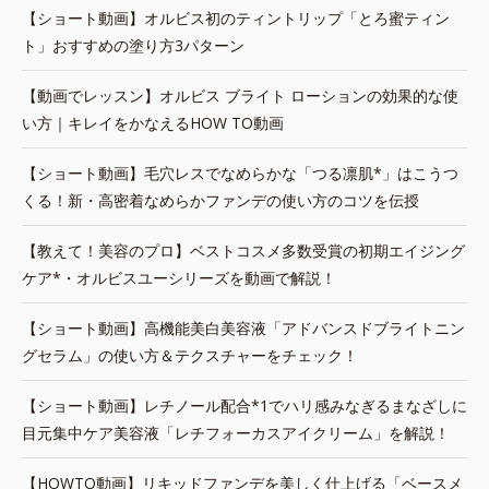
【ショート動画】オルビス初のティントリップ「とろ蜜ティン
ト」おすすめの塗り方3パターン
【動画でレッスン】オルビス ブライト ローションの効果的な使
い方｜キレイをかなえるHOW TO動画
【ショート動画】毛穴レスでなめらかな「つる凛肌*」はこうつ
くる！新・高密着なめらかファンデの使い方のコツを伝授
【教えて！美容のプロ】ベストコスメ多数受賞の初期エイジング
ケア*・オルビスユーシリーズを動画で解説！
【ショート動画】高機能美白美容液「アドバンスドブライトニン
グセラム」の使い方＆テクスチャーをチェック！
【ショート動画】レチノール配合*1でハリ感みなぎるまなざしに
目元集中ケア美容液「レチフォーカスアイクリーム」を解説！
【HOWTO動画】リキッドファンデを美しく仕上げる「ベースメ