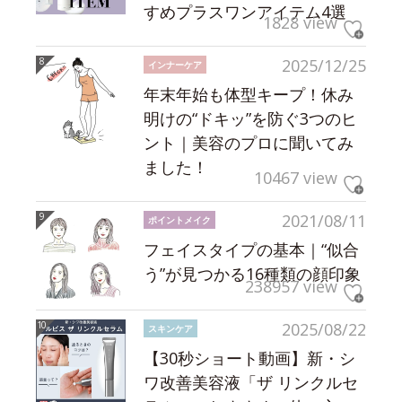
すめプラスワンアイテム4選
1828 view
2025/12/25
インナーケア
年末年始も体型キープ！休み
明けの“ドキッ”を防ぐ3つのヒ
ント｜美容のプロに聞いてみ
ました！
10467 view
2021/08/11
ポイントメイク
フェイスタイプの基本｜“似合
う”が見つかる16種類の顔印象
238957 view
2025/08/22
スキンケア
【30秒ショート動画】新・シ
ワ改善美容液「ザ リンクルセ