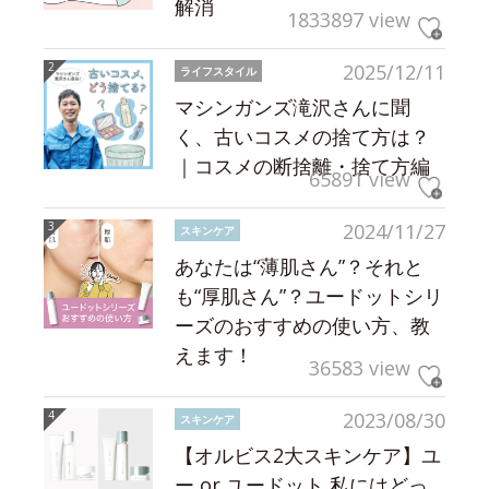
解消
1833897 view
2025/12/11
ライフスタイル
マシンガンズ滝沢さんに聞
く、古いコスメの捨て方は？
｜コスメの断捨離・捨て方編
65891 view
2024/11/27
スキンケア
あなたは“薄肌さん”？それと
も“厚肌さん”？ユードットシリ
ーズのおすすめの使い方、教
えます！
36583 view
2023/08/30
スキンケア
【オルビス2大スキンケア】ユ
ー or ユードット 私にはどっ