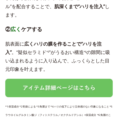
ル”を配合することで、
肌深くまで“ハリを注入”
し
ます。
②
広く
ケアする
肌表面に
広くハリの膜を作ることで“ハリを注
入”
。“疑似セラミド
”がうるおい構造
の隙間に吸
*5
*6
い込まれるように入り込んで、ふっくらとした目
元印象を叶えます。
*1 保湿成分 *2 乾燥による *3 角層まで *4 ハリの低下により立体感のない印象になること *5
ラウロイルグルタミン酸ジ（フィトステリル／オクチルドデシル）=保湿成分 *6 角層のこ