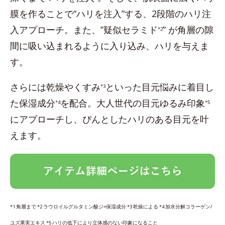
膜を作ることで“ハリを注入”する、2段階のハリ注
入アプローチ。また、”疑似セラミド
” が角層の隙
*2
間に吸い込まれるように入り込み、ハリを与えま
す。
さらには乾燥やくすみ
といった目元悩みに着目し
*3
た保湿成分
を配合。大人世代の目元ゆるみ印象
*4
*5
にアプローチし、ぴんとしたハリのある目元を叶
えます。
*1 角層まで *2 ラウロイルグルタミン酸ジ=保湿成分 *3 乾燥による *4 加水分解コラーゲン/
ユズ果実エキス *5 ハリの低下により立体感のない印象になること