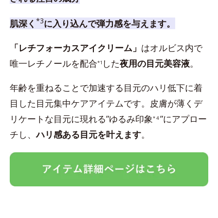
*3
肌深く
に入り込んで弾力感を与えます。
「レチフォーカスアイクリーム」
はオルビス内で
唯一レチノールを配合
した
夜用の目元美容液
。
*1
年齢を重ねることで加速する目元のハリ低下に着
目した目元集中ケアアイテムです。皮膚が薄くデ
リケートな目元に現れる”ゆるみ印象
”にアプロー
*４
チし、
ハリ感ある目元を叶えます
。