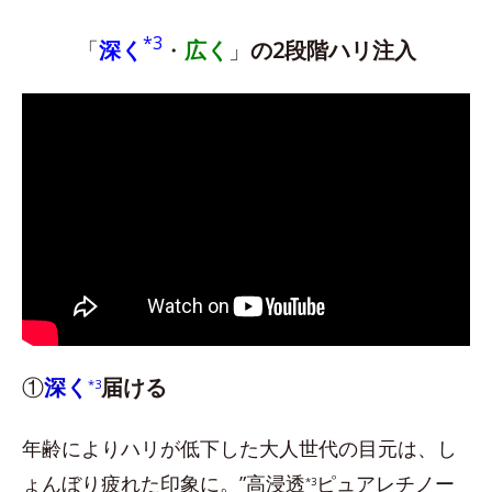
*3
「
深く
・
広く
」
の2段階ハリ注入
①
深く
届ける
*3
年齢によりハリが低下した大人世代の目元は、し
ょんぼり疲れた印象に。”高浸透
ピュアレチノー
*3