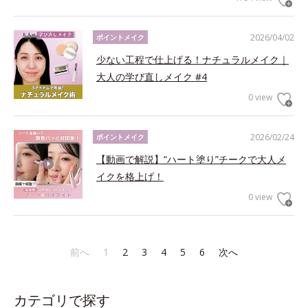
2026/04/02
ポイントメイク
少ない工程で仕上げる！ナチュラルメイク｜
大人の学び直しメイク #4
0 view
2026/02/24
ポイントメイク
【動画で解説】“ハート塗り”チークで大人メ
イクを格上げ！
0 view
前へ
1
2
3
4
5
6
次へ
カテゴリで探す