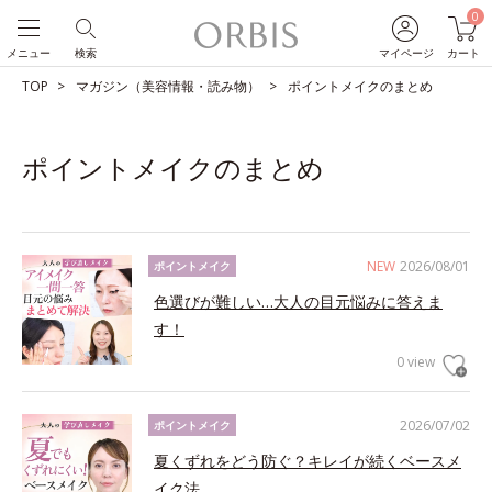
0
メニュー
検索
マイページ
カート
TOP
マガジン（美容情報・読み物）
ポイントメイクのまとめ
ポイントメイクのまとめ
NEW
2026/08/01
ポイントメイク
色選びが難しい…大人の目元悩みに答えま
す！
0 view
2026/07/02
ポイントメイク
夏くずれをどう防ぐ？キレイが続くベースメ
イク法