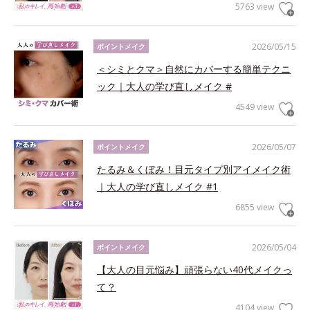
5763 view
2026/05/15
ポイントメイク
＜シミとクマ＞自然にカバーする簡単テクニ
ック｜大人の学び直しメイク #
4549 view
2026/05/07
ポイントメイク
たるみ＆くぼみ！目元タイプ別アイメイク術
｜大人の学び直しメイク #1
6855 view
2026/05/04
ポイントメイク
【大人の目元悩み】頑張らない40代メイクっ
て？
4104 view