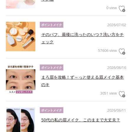
0 view
2026/07/02
ポイントメイク
そのパフ、最後に洗ったのいつ？洗い方をチ
ェック
57606 view
2026/06/16
ポイントメイク
まろ眉を攻略！ず～っと使える眉メイク基本
のキ
3051 view
2026/06/11
ポイントメイク
50代の私の眉メイク、このままで大丈夫？