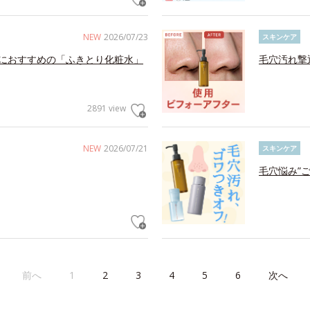
NEW
2026/07/23
スキンケア
におすすめの「ふきとり化粧水」
毛穴汚れ撃
2891 view
NEW
2026/07/21
スキンケア
毛穴悩み”
前へ
1
2
3
4
5
6
次へ