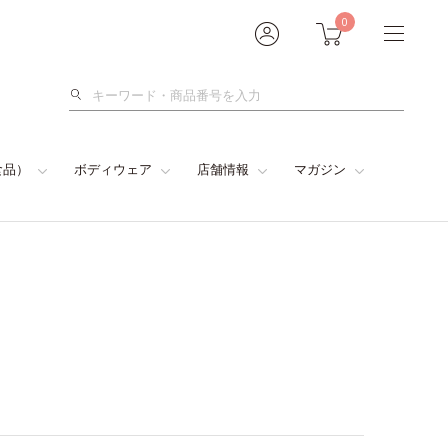
0
検
索
食品）
ボディウェア
店舗情報
マガジン