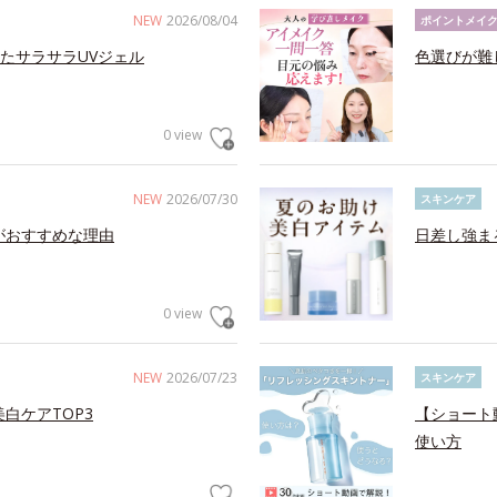
NEW
2026/08/04
ポイントメイ
たサラサラUVジェル
色選びが難
0 view
NEW
2026/07/30
スキンケア
がおすすめな理由
日差し強ま
0 view
NEW
2026/07/23
スキンケア
白ケアTOP3
【ショート
使い方