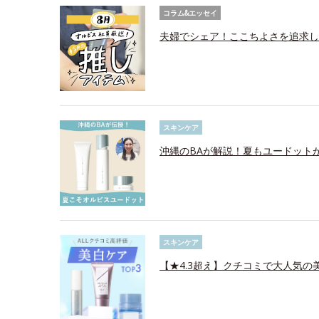
コラム&エッセイ
夫婦でシェア！ここちよさを追求し
スキンケア
沖縄のBAが解説！夏もユードット
スキンケア
【★4.3超え】クチコミで大人気の美