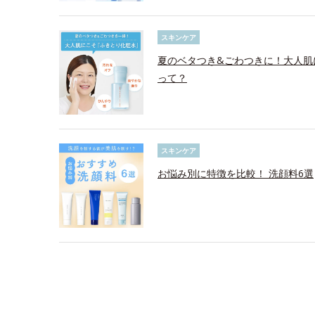
スキンケア
夏のベタつき&ごわつきに！大人肌
って？
スキンケア
お悩み別に特徴を比較！ 洗顔料6選