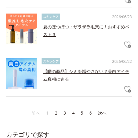
2026/06/23
スキンケア
夏のぽつぽつ・ザラザラ毛穴に！おすすめベ
スト３
2026/06/22
スキンケア
【噂の商品】シミを増やさない？美白アイテ
ム真相に迫る
前へ
1
2
3
4
5
6
次へ
カテゴリで探す