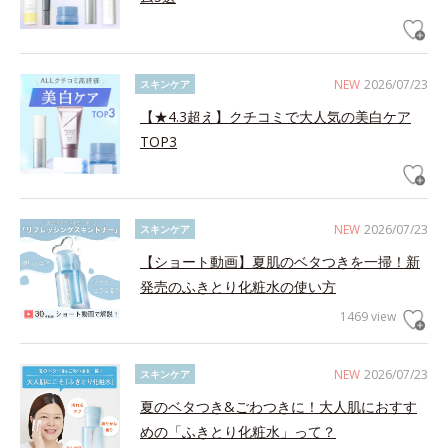
NEW
2026/07/23
スキンケア
【★4.3超え】クチコミで大人気の美白ケア
TOP3
NEW
2026/07/23
スキンケア
【ショート動画】夏肌のベタつきを一掃！新
発売のふきとり化粧水の使い方
1469 view
NEW
2026/07/23
スキンケア
夏のベタつき&ごわつきに！大人肌におすす
めの「ふきとり化粧水」って？