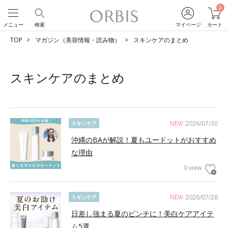
0
メニュー
検索
マイページ
カート
TOP
マガジン（美容情報・読み物）
スキンケアのまとめ
スキンケアのまとめ
NEW
2026/07/30
スキンケア
沖縄のBAが解説！夏もユードットがおすすめ
な理由
0 view
NEW
2026/07/28
スキンケア
日差し強まる夏のピンチに！美白ケアアイテ
ム5選