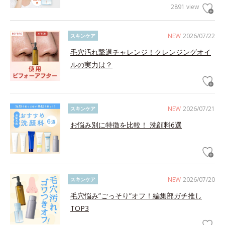
2891 view
NEW
2026/07/22
スキンケア
毛穴汚れ撃退チャレンジ！クレンジングオイ
ルの実力は？
NEW
2026/07/21
スキンケア
お悩み別に特徴を比較！ 洗顔料6選
NEW
2026/07/20
スキンケア
毛穴悩み”ごっそり”オフ！編集部ガチ推し
TOP3