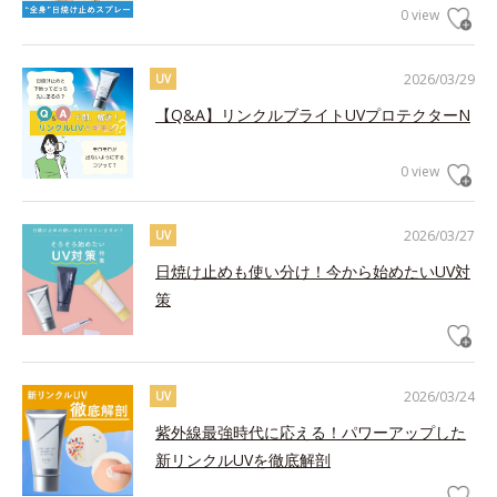
0 view
2026/03/29
UV
【Q&A】リンクルブライトUVプロテクターN
0 view
2026/03/27
UV
日焼け止めも使い分け！今から始めたいUV対
策
2026/03/24
UV
紫外線最強時代に応える！パワーアップした
新リンクルUVを徹底解剖