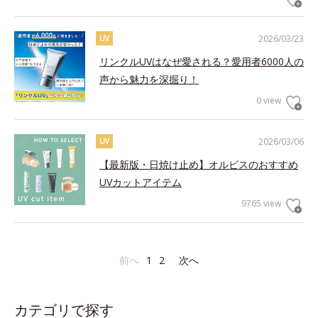
2026/03/23
UV
リンクルUVはなぜ愛される？愛用者6000人の
声から魅力を深掘り！
0 view
2026/03/06
UV
【最新版・日焼け止め】オルビスのおすすめ
UVカットアイテム
9765 view
前へ
1
2
次へ
カテゴリで探す