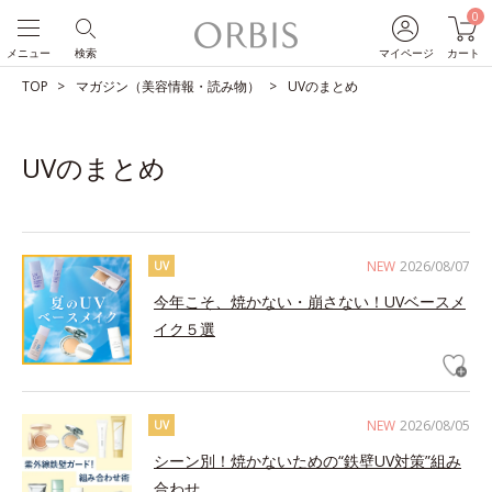
0
メニュー
検索
マイページ
カート
TOP
マガジン（美容情報・読み物）
UVのまとめ
UVのまとめ
NEW
2026/08/07
UV
今年こそ、焼かない・崩さない！UVベースメ
イク５選
NEW
2026/08/05
UV
シーン別！焼かないための“鉄壁UV対策”組み
合わせ