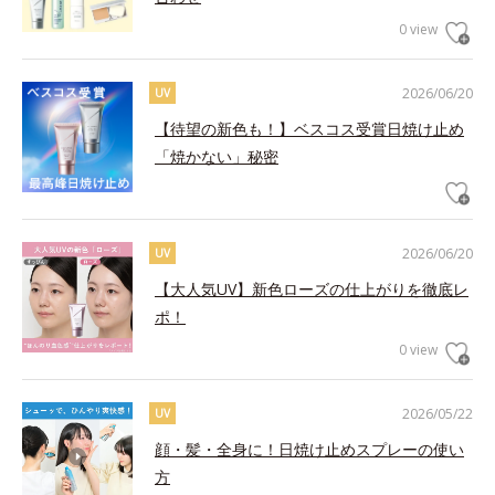
0 view
2026/06/20
UV
【待望の新色も！】ベスコス受賞日焼け止め
「焼かない」秘密
2026/06/20
UV
【大人気UV】新色ローズの仕上がりを徹底レ
ポ！
0 view
2026/05/22
UV
顔・髪・全身に！日焼け止めスプレーの使い
方