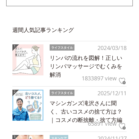
週間人気記事ランキング
2024/03/18
ライフスタイル
リンパの流れを図解！正しい
リンパマッサージでむくみを
解消
1833897 view
2025/12/11
ライフスタイル
マシンガンズ滝沢さんに聞
く、古いコスメの捨て方は？
｜コスメの断捨離・捨て方編
65891 view
2024/11/27
スキンケア