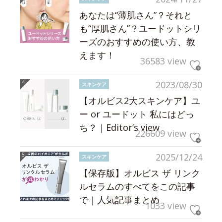
あなたは“薄肌さん”？それと
も“厚肌さん”？ユードットシリ
ーズのおすすめの使い方、教
えます！
36583 view
2023/08/30
スキンケア
【オルビス2大スキンケア】ユ
ー or ユードット 私にはどっ
ち？｜Editor’s view
226609 view
2025/12/24
スキンケア
【保存版】オルビス ザ リンク
ルセラムのすべてをこの記事
で｜人気記事まとめ
1033 view