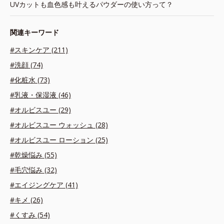
UVカットも血色感も叶えるパウダーの使い方って？
関連キーワード
#スキンケア (211)
#洗顔 (74)
#化粧水 (73)
#乳液・保湿液 (46)
#オルビスユー (29)
#オルビスユー ウォッシュ (28)
#オルビスユー ローション (25)
#乾燥悩み (55)
#毛穴悩み (32)
#エイジングケア (41)
#キメ (26)
#くすみ (54)