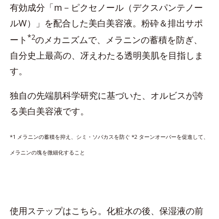
有効成分「m－ピクセノール（デクスパンテノー
ルW）」を配合した美白美容液。粉砕＆排出サポ
*2
ート
のメカニズムで、メラニンの蓄積を防ぎ、
自分史上最高の、冴えわたる透明美肌を目指しま
す。
独自の先端肌科学研究に基づいた、オルビスが誇
る美白美容液です。
*1 メラニンの蓄積を抑え、シミ・ソバカスを防ぐ *2
ターンオーバーを促進して、
メラニンの塊を微細化すること
使用ステップはこちら。化粧水の後、保湿液の前