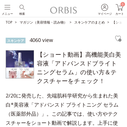
0
メニュー
検索
マイページ
カート
TOP
マガジン（美容情報・読み物）
スキンケアのまとめ
【ショー
4060 view
スキンケア
【ショート動画】高機能美白美
容液「アドバンスドブライト
ニングセラム」の使い方＆テ
クスチャーをチェック！
2/20に発売した、先端肌科学研究から生まれた美
白*美容液「アドバンスド ブライトニング セラム
（医薬部外品）」。この記事では、使い方やテク
スチャーをショート動画で解説します。上手に使