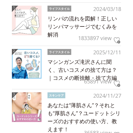
2024/03/18
ライフスタイル
リンパの流れを図解！正しい
リンパマッサージでむくみを
解消
1833897 view
2025/12/11
ライフスタイル
マシンガンズ滝沢さんに聞
く、古いコスメの捨て方は？
｜コスメの断捨離・捨て方編
65891 view
2024/11/27
スキンケア
あなたは“薄肌さん”？それと
も“厚肌さん”？ユードットシリ
ーズのおすすめの使い方、教
えます！
36583 view