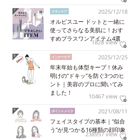
2025/12/18
スキンケア
オルビスユー ドットと一緒に
使ってさらなる美肌に！おす
すめプラスワンアイテム4選
1828 view
2025/12/25
インナーケア
年末年始も体型キープ！休み
明けの“ドキッ”を防ぐ3つのヒ
ント｜美容のプロに聞いてみ
ました！
10467 view
2021/08/11
ポイントメイク
フェイスタイプの基本｜“似合
う”が見つかる16種類の顔印象
238957 view