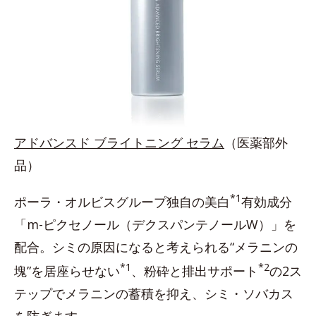
アドバンスド ブライトニング セラム
（医薬部外
品）
*1
ポーラ・オルビスグループ独自の美白
有効成分
「m-ピクセノール（デクスパンテノールW）」を
配合。シミの原因になると考えられる“メラニンの
*1
*2
塊”を居座らせない
、粉砕と排出サポート
の2ス
テップでメラニンの蓄積を抑え、シミ・ソバカス