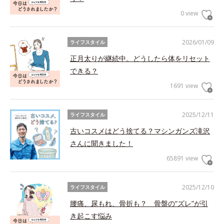
0 view
2026/01/09
ライフスタイル
正月太りが継続中。どうしたら体をリセット
できる？
1691 view
2025/12/11
ライフスタイル
古いコスメはどう捨てる？マシンガンズ滝沢
さんに聞きました！
65891 view
2025/12/10
ライフスタイル
腰痛、尿もれ、骨折も？ 骨盤の“ズレ”が引
き起こす悩み