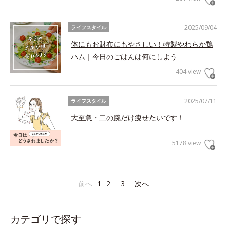
2025/09/04
ライフスタイル
体にもお財布にもやさしい！特製やわらか鶏
ハム｜今日のごはんは何にしよう
404 view
2025/07/11
ライフスタイル
大至急・二の腕だけ痩せたいです！
5178 view
前へ
1
2
3
次へ
カテゴリで探す