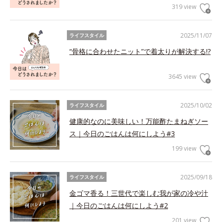
319 view
2025/11/07
ライフスタイル
“骨格に合わせたニット”で着太りが解決する!?
3645 view
2025/10/02
ライフスタイル
健康的なのに美味しい！万能酢たまねぎソー
ス｜今日のごはんは何にしよう#3
199 view
2025/09/18
ライフスタイル
金ゴマ香る！三世代で楽しむ我が家の冷や汁
｜今日のごはんは何にしよう#2
201 view