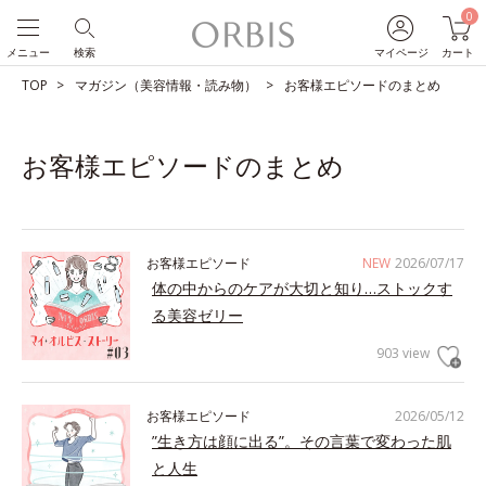
0
メニュー
検索
マイページ
カート
TOP
マガジン（美容情報・読み物）
お客様エピソードのまとめ
お客様エピソードのまとめ
お客様エピソード
NEW
2026/07/17
体の中からのケアが大切と知り…ストックす
る美容ゼリー
903 view
お客様エピソード
2026/05/12
”生き方は顔に出る”。その言葉で変わった肌
と人生