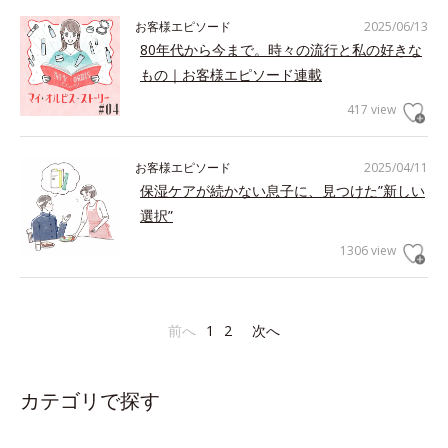
お客様エピソード
2025/06/13
80年代から今まで。時々の流行と私の好きな
もの｜お客様エピソード連載
417 view
お客様エピソード
2025/04/11
保湿ケアが続かない息子に、見つけた”新しい
選択”
1306 view
前へ
1
2
次へ
カテゴリで探す