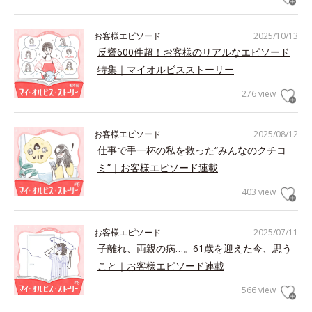
お客様エピソード
2025/10/13
反響600件超！お客様のリアルなエピソード
特集｜マイオルビスストーリー
276 view
お客様エピソード
2025/08/12
仕事で手一杯の私を救った“みんなのクチコ
ミ”｜お客様エピソード連載
403 view
お客様エピソード
2025/07/11
子離れ、両親の病…。61歳を迎えた今、思う
こと｜お客様エピソード連載
566 view