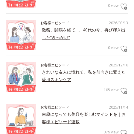
0 view
お客様エピソード
2026/03/13
激務、闘病を経て…。40代の今、再び輝き出
した“きっかけ”
0 view
お客様エピソード
2025/12/16
きれいな友人に憧れて。私を前向きに変えた
愛用スキンケア
105 view
お客様エピソード
2025/11/14
何歳になっても美容を楽しむマインドを｜お
客様エピソード連載
379 view