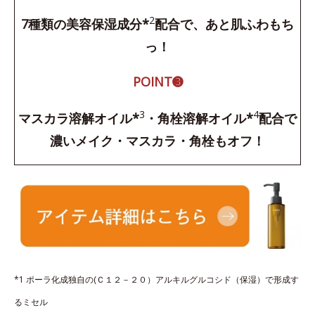
2
7種類の美容保湿成分*
配合で、あと肌ふわもち
っ！
POINT➌
3
4
マスカラ溶解オイル*
・角栓溶解オイル*
配合で
濃いメイク・マスカラ・角栓もオフ！
*1 ポーラ化成独自の(Ｃ１２－２０）アルキルグルコシド（保湿）で形成す
るミセル