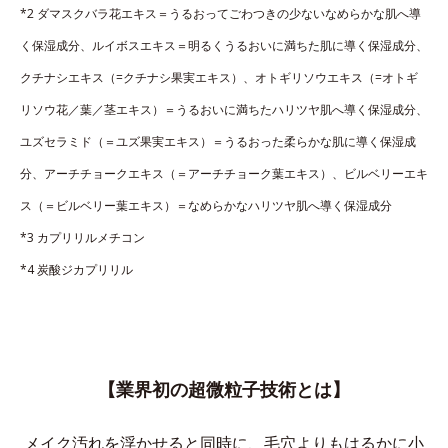
*2 ダマスクバラ花エキス＝うるおってごわつきの少ないなめらかな肌へ導
く保湿成分、ルイボスエキス＝明るくうるおいに満ちた肌に導く保湿成分、
クチナシエキス（=クチナシ果実エキス）、オトギリソウエキス（=オトギ
リソウ花／葉／茎エキス）＝うるおいに満ちたハリツヤ肌へ導く保湿成分、
ユズセラミド（＝ユズ果実エキス）＝うるおった柔らかな肌に導く保湿成
分、アーチチョークエキス（＝アーチチョーク葉エキス）、ビルベリーエキ
ス（＝ビルベリー葉エキス）＝なめらかなハリツヤ肌へ導く保湿成分
*3 カプリリルメチコン
*4 炭酸ジカプリリル
【業界初の超微粒子技術とは】
メイク汚れを浮かせると同時に、
毛穴よりもはるかに小