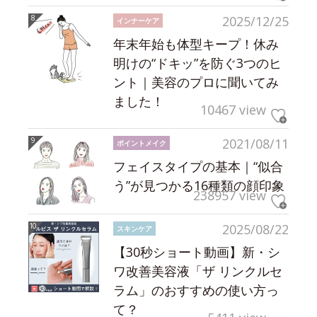
2025/12/25
インナーケア
年末年始も体型キープ！休み
明けの“ドキッ”を防ぐ3つのヒ
ント｜美容のプロに聞いてみ
ました！
10467 view
2021/08/11
ポイントメイク
フェイスタイプの基本｜“似合
う”が見つかる16種類の顔印象
238957 view
2025/08/22
スキンケア
【30秒ショート動画】新・シ
ワ改善美容液「ザ リンクルセ
ラム」のおすすめの使い方っ
て？