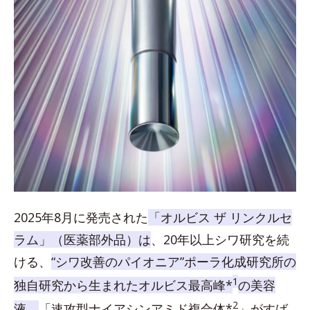
2025年8月に発売された
「オルビス ザ リンクルセ
ラム」（医薬部外品）は
、20年以上シワ研究を続
ける、
“シワ改善のパイオニア”ポーラ化成研究所の
1
独自研究から生まれたオルビス最高峰*
の美容
2
液。
「速攻型ナイアシンアミド複合体*
」がすば