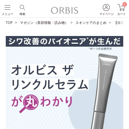
0
メニュー
検索
マイページ
カート
TOP
マガジン（美容情報・読み物）
スキンケアのまとめ
【保存版