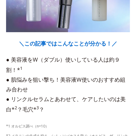
＼この記事ではこんなことが分かる！／
● 美容液をW（ダブル）使いしている人は約９
1
割！*
● 肌悩みを狙い撃ち！美容液W使いのおすすめ組
み合わせ
● リンクルセラムとあわせて、ケアしたいのは美
2
3
白*
？毛穴*
？
*1 オルビス調べ（n=10）
*2 メラニンの生成を抑え、シミ・ソバカスを防ぐ（オルビス ザ リンク