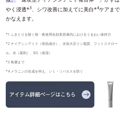
3
4
やく浸透*
、シワ改善に加えてに美白*
ケアまで
かなえます。
*1 ふきとりを除く朝・夜使用全顔美容液内におけるうるおい保持力
*2 ナイアシンアミド（有効成分）、水添大豆リン脂質、フィトステロー
ル、水（基剤）、BG（保湿）
*3 角層まで
*4 メラニンの生成を抑え、シミ・ソバカスを防ぐ