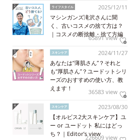
2025/12/11
ライフスタイル
マシンガンズ滝沢さんに聞
く、古いコスメの捨て方は？
｜コスメの断捨離・捨て方編
65891 view
2024/11/27
スキンケア
あなたは“薄肌さん”？それと
も“厚肌さん”？ユードットシリ
ーズのおすすめの使い方、教
えます！
36583 view
2023/08/30
スキンケア
【オルビス2大スキンケア】ユ
ー or ユードット 私にはどっ
ち？｜Editor’s view
226609 view