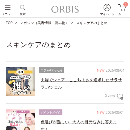
0
メニュー
検索
マイページ
カート
TOP
マガジン（美容情報・読み物）
スキンケアのまとめ
スキンケアのまとめ
NEW
2026/08/04
コラム&エッセイ
夫婦でシェア！ここちよさを追求したサラサ
ラUVジェル
0 view
NEW
2026/08/01
ポイントメイク
色選びが難しい…大人の目元悩みに答えま
す！