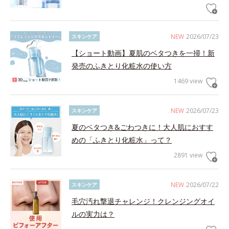
NEW
2026/07/23
スキンケア
【ショート動画】夏肌のベタつきを一掃！新
発売のふきとり化粧水の使い方
1469 view
NEW
2026/07/23
スキンケア
夏のベタつき&ごわつきに！大人肌におすす
めの「ふきとり化粧水」って？
2891 view
NEW
2026/07/22
スキンケア
毛穴汚れ撃退チャレンジ！クレンジングオイ
ルの実力は？