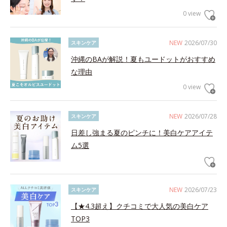
0 view
NEW
2026/07/30
スキンケア
沖縄のBAが解説！夏もユードットがおすすめ
な理由
0 view
NEW
2026/07/28
スキンケア
日差し強まる夏のピンチに！美白ケアアイテ
ム5選
NEW
2026/07/23
スキンケア
【★4.3超え】クチコミで大人気の美白ケア
TOP3