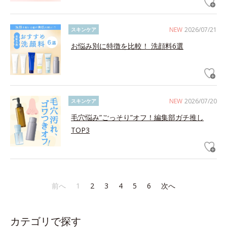
NEW
2026/07/21
スキンケア
お悩み別に特徴を比較！ 洗顔料6選
NEW
2026/07/20
スキンケア
毛穴悩み”ごっそり”オフ！編集部ガチ推し
TOP3
前へ
1
2
3
4
5
6
次へ
カテゴリで探す