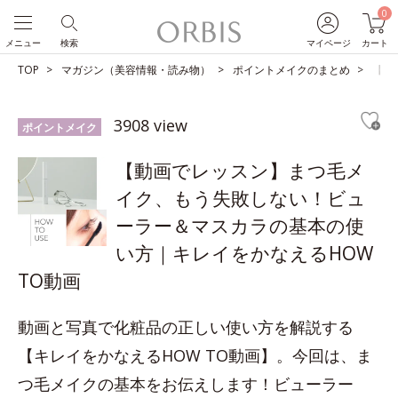
0
メニュー
検索
マイページ
カート
TOP
マガジン（美容情報・読み物）
ポイントメイクのまとめ
【動
3908 view
ポイントメイク
【動画でレッスン】まつ毛メ
イク、もう失敗しない！ビュ
ーラー＆マスカラの基本の使
い方｜キレイをかなえるHOW
TO動画
動画と写真で化粧品の正しい使い方を解説する
【キレイをかなえるHOW TO動画】。今回は、ま
つ毛メイクの基本をお伝えします！ビューラー