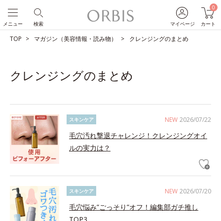
0
メニュー
検索
マイページ
カート
TOP
マガジン（美容情報・読み物）
クレンジングのまとめ
クレンジングのまとめ
NEW
2026/07/22
スキンケア
毛穴汚れ撃退チャレンジ！クレンジングオイ
ルの実力は？
NEW
2026/07/20
スキンケア
毛穴悩み”ごっそり”オフ！編集部ガチ推し
TOP3