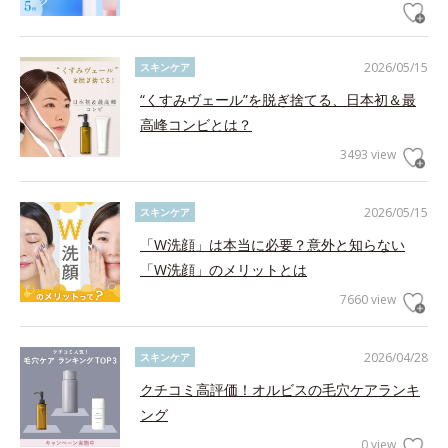
2026/05/15
スキンケア
“くすみヴェール”を脱ぎ捨てる、日本初＆最
高峰コンビとは？
3493 view
2026/05/15
スキンケア
「W洗顔」は本当に必要？意外と知らない
「W洗顔」のメリットとは
7660 view
2026/04/28
スキンケア
クチコミ高評価！オルビスの毛穴ケアランキ
ング
0 view