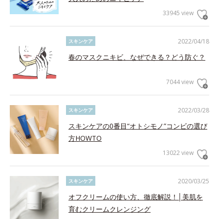
33945 view
2022/04/18
スキンケア
春のマスクニキビ、なぜできる？どう防ぐ？
7044 view
2022/03/28
スキンケア
スキンケアの0番目“オトシモノ”コンビの選び
方HOWTO
13022 view
2020/03/25
スキンケア
オフクリームの使い方、徹底解説！│美肌を
育むクリームクレンジング