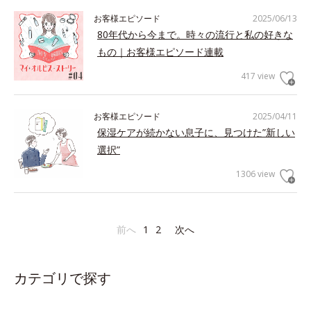
お客様エピソード
2025/06/13
80年代から今まで。時々の流行と私の好きな
もの｜お客様エピソード連載
417 view
お客様エピソード
2025/04/11
保湿ケアが続かない息子に、見つけた”新しい
選択”
1306 view
前へ
1
2
次へ
カテゴリで探す