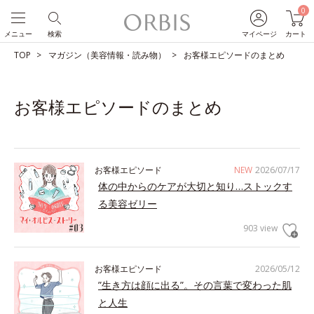
0
メニュー
検索
マイページ
カート
TOP
マガジン（美容情報・読み物）
お客様エピソードのまとめ
お客様エピソードのまとめ
お客様エピソード
NEW
2026/07/17
体の中からのケアが大切と知り…ストックす
る美容ゼリー
903 view
お客様エピソード
2026/05/12
”生き方は顔に出る”。その言葉で変わった肌
と人生