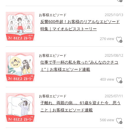
お客様エピソード
2025/10/13
反響600件超！お客様のリアルなエピソード
特集｜マイオルビスストーリー
276 view
お客様エピソード
2025/08/12
仕事で手一杯の私を救った“みんなのクチコ
ミ”｜お客様エピソード連載
403 view
お客様エピソード
2025/07/11
子離れ、両親の病…。61歳を迎えた今、思う
こと｜お客様エピソード連載
566 view