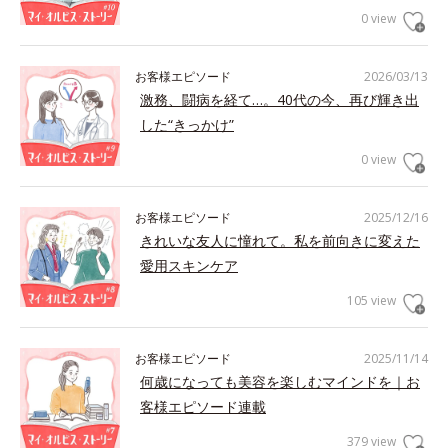
0 view
お客様エピソード
2026/03/13
激務、闘病を経て…。40代の今、再び輝き出
した“きっかけ”
0 view
お客様エピソード
2025/12/16
きれいな友人に憧れて。私を前向きに変えた
愛用スキンケア
105 view
お客様エピソード
2025/11/14
何歳になっても美容を楽しむマインドを｜お
客様エピソード連載
379 view