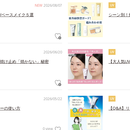
NEW
2026/08/07
UV
Vベースメイク５選
シーン別！
2026/06/20
UV
焼け止め「焼かない」秘密
【大人気U
2026/05/22
UV
ーの使い方
【Q&A】
0 view