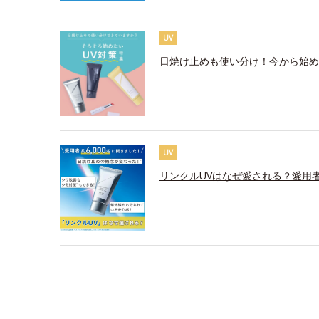
UV
日焼け止めも使い分け！今から始め
UV
リンクルUVはなぜ愛される？愛用者