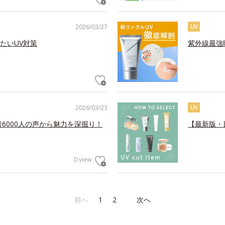
2026/03/27
UV
たいUV対策
紫外線最強
2026/03/23
UV
6000人の声から魅力を深掘り！
【最新版・
0 view
前へ
1
2
次へ