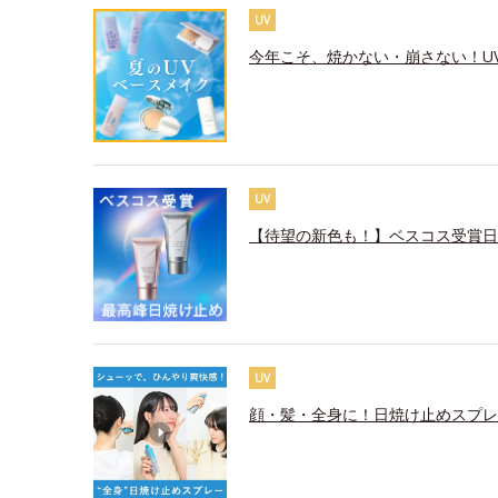
UV
今年こそ、焼かない・崩さない！U
UV
【待望の新色も！】ベスコス受賞日
UV
顔・髪・全身に！日焼け止めスプレ