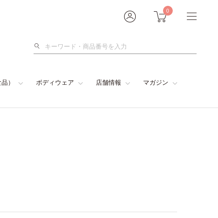
0
検
索
食品）
ボディウェア
店舗情報
マガジン