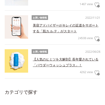
1467 view
2022/11/21
お買い物情報
美容アドバイザーがキレイの近道をサポート
する「肌カ.ル.テ」がスタート
24506 view
2022/06/28
お買い物情報
【人気のヒミツを大解剖】長年愛されている
「パウダーウォッシュプラス」！
4262 view
カテゴリで探す