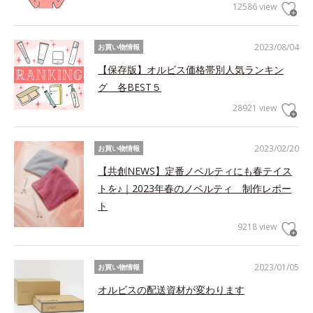
12586 view
2023/08/04
お買い物情報
【保存版】オルビス価格帯別人気ランキン
グ 各BEST５
28921 view
2023/02/20
お買い物情報
【共創NEWS】定番ノベルティにも春テイス
トを♪｜2023年春のノベルティ 制作レポー
ト
9218 view
2023/01/05
お買い物情報
オルビスの配送資材が変わります