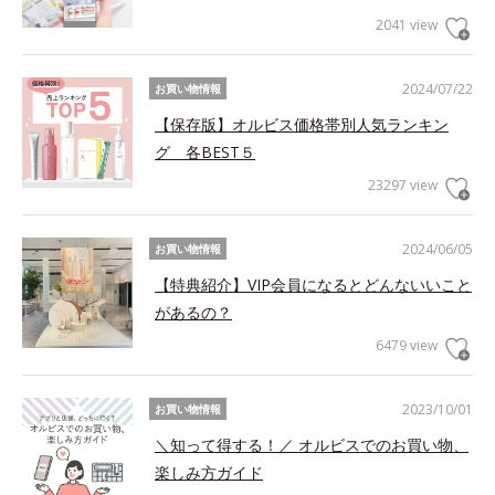
2041 view
2024/07/22
お買い物情報
【保存版】オルビス価格帯別人気ランキン
グ 各BEST５
23297 view
2024/06/05
お買い物情報
【特典紹介】VIP会員になるとどんないいこと
があるの？
6479 view
2023/10/01
お買い物情報
＼知って得する！／ オルビスでのお買い物、
楽しみ方ガイド