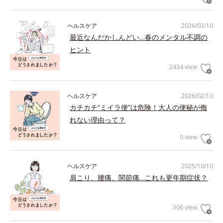
ヘルスケア
2026/03/10
最近なんだかしんどい…春のメンタル不調の
ヒント
2434 view
ヘルスケア
2026/02/10
カチカチ“ミイラ便”は危険！大人の便秘が侮
れない理由って？
0 view
ヘルスケア
2025/10/10
肩こり、腰痛、関節痛…これも更年期症状？
306 view