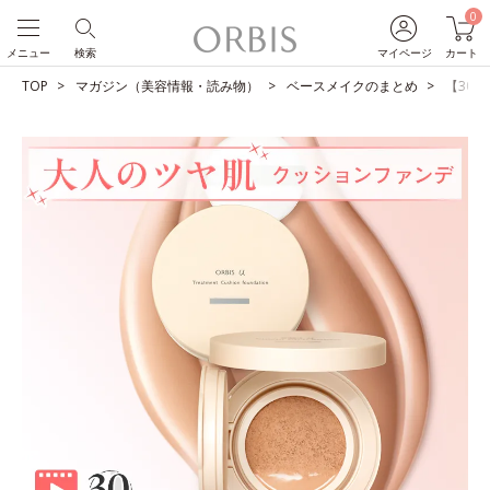
0
メニュー
検索
マイページ
カート
TOP
マガジン（美容情報・読み物）
ベースメイクのまとめ
【30