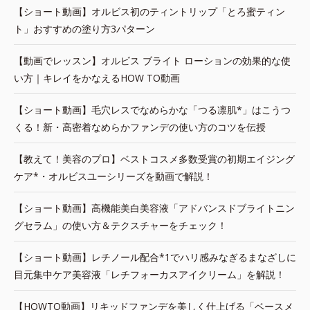
【ショート動画】オルビス初のティントリップ「とろ蜜ティン
ト」おすすめの塗り方3パターン
【動画でレッスン】オルビス ブライト ローションの効果的な使
い方｜キレイをかなえるHOW TO動画
【ショート動画】毛穴レスでなめらかな「つる凛肌*」はこうつ
くる！新・高密着なめらかファンデの使い方のコツを伝授
【教えて！美容のプロ】ベストコスメ多数受賞の初期エイジング
ケア*・オルビスユーシリーズを動画で解説！
【ショート動画】高機能美白美容液「アドバンスドブライトニン
グセラム」の使い方＆テクスチャーをチェック！
【ショート動画】レチノール配合*1でハリ感みなぎるまなざしに
目元集中ケア美容液「レチフォーカスアイクリーム」を解説！
【HOWTO動画】リキッドファンデを美しく仕上げる「ベースメ