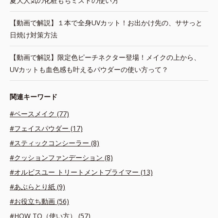
夏大人気の化粧もちミストの使い方
【動画で解説】１本で全身UVカット！お出かけ先の、ササっと
日焼け対策方法
【動画で解説】限定色ピーチネクター登場！メイクの上から、
UVカットも血色感も叶えるパウダーの使い方って？
関連キーワード
#ベースメイク (77)
#フェイスパウダー (17)
#スティックコンシーラー (8)
#クッションファンデーション (8)
#オルビスユー トリートメントプライマー (13)
#あぶらとり紙 (9)
#お役立ち動画 (56)
#HOW TO（使い方） (57)