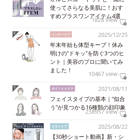
使ってさらなる美肌に！おす
すめプラスワンアイテム4選
1828 view
2025/12/25
インナーケア
年末年始も体型キープ！休み
明けの“ドキッ”を防ぐ3つのヒ
ント｜美容のプロに聞いてみ
ました！
10467 view
2021/08/11
ポイントメイク
フェイスタイプの基本｜“似合
う”が見つかる16種類の顔印象
238957 view
2025/08/22
スキンケア
【30秒ショート動画】新・シ