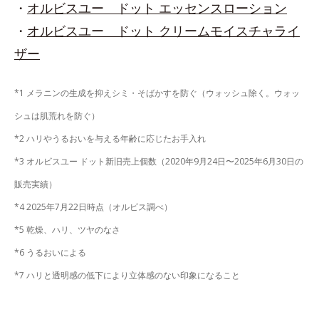
・
オルビスユー ドット エッセンスローション
・
オルビスユー ドット クリームモイスチャライ
ザー
*1 メラニンの生成を抑えシミ・そばかすを防ぐ（ウォッシュ除く。ウォッ
シュは肌荒れを防ぐ）
*2 ハリやうるおいを与える年齢に応じたお手入れ
*3 オルビスユー ドット新旧売上個数（2020年9月24日〜2025年6月30日の
販売実績）
*4 2025年7月22日時点（オルビス調べ）
*5 乾燥、ハリ、ツヤのなさ
*6 うるおいによる
*7 ハリと透明感の低下により立体感のない印象になること