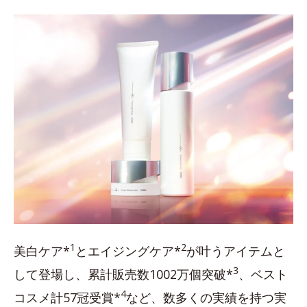
1
2
美白ケア*
とエイジングケア*
が叶うアイテムと
3
して登場し、累計販売数1002万個突破*
、ベスト
4
コスメ計57冠受賞*
など、数多くの実績を持つ実