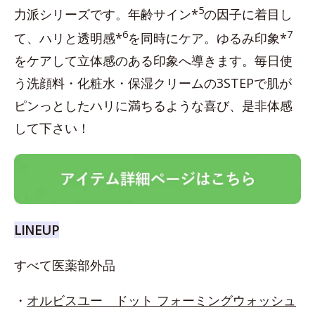
5
力派シリーズです。年齢サイン*
の因子に着目し
6
7
て、ハリと透明感*
を同時にケア。ゆるみ印象*
をケアして立体感のある印象へ導きます。毎日使
う洗顔料・化粧水・保湿クリームの3STEPで肌が
ピンっとしたハリに満ちるような喜び、是非体感
して下さい！
LINEUP
すべて医薬部外品
・
オルビスユー ドット フォーミングウォッシュ