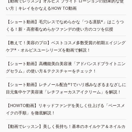
【動画でレッスン】オルビス ブライト ローションの効果的な使
い方｜キレイをかなえるHOW TO動画
【ショート動画】毛穴レスでなめらかな「つる凛肌*」はこうつ
くる！新・高密着なめらかファンデの使い方のコツを伝授
【教えて！美容のプロ】ベストコスメ多数受賞の初期エイジング
ケア*・オルビスユーシリーズを動画で解説！
【ショート動画】高機能美白美容液「アドバンスドブライトニン
グセラム」の使い方＆テクスチャーをチェック！
【ショート動画】レチノール配合*1でハリ感みなぎるまなざしに
目元集中ケア美容液「レチフォーカスアイクリーム」を解説！
【HOWTO動画】リキッドファンデを美しく仕上げる「ベースメ
イクの手順」を徹底解説！
【動画でレッスン】美しく長持ち！基本のネイルケア＆ネイルカ