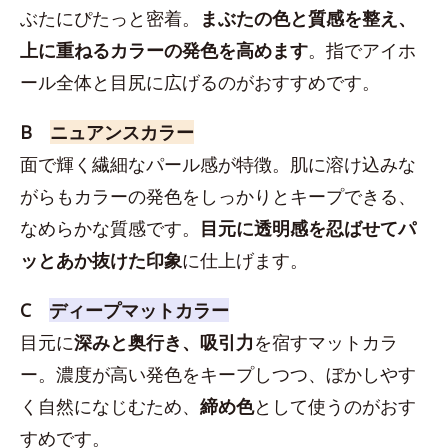
ぶたにぴたっと密着。
まぶたの色と質感を整え、
上に重ねるカラーの発色を高めます
。指でアイホ
ール全体と目尻に広げるのがおすすめです。
B
ニュアンスカラー
面で輝く繊細なパール感が特徴。肌に溶け込みな
がらもカラーの発色をしっかりとキープできる、
なめらかな質感です。
目元に透明感を忍ばせてパ
ッとあか抜けた印象
に仕上げます。
C
ディープマットカラー
目元に
深みと奥行き、吸引力
を宿すマットカラ
ー。濃度が高い発色をキープしつつ、ぼかしやす
く自然になじむため、
締め色
として使うのがおす
すめです。