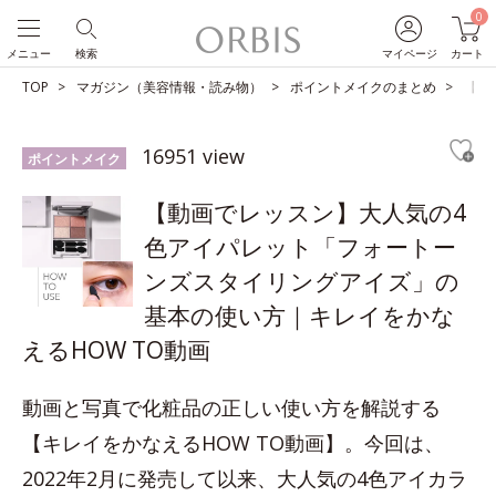
0
メニュー
検索
マイページ
カート
TOP
マガジン（美容情報・読み物）
ポイントメイクのまとめ
【動
16951 view
ポイントメイク
【動画でレッスン】大人気の4
色アイパレット「フォートー
ンズスタイリングアイズ」の
基本の使い方｜キレイをかな
えるHOW TO動画
動画と写真で化粧品の正しい使い方を解説する
【キレイをかなえるHOW TO動画】。今回は、
2022年2月に発売して以来、大人気の4色アイカラ