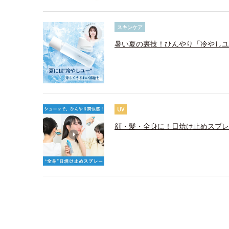
スキンケア
暑い夏の裏技！ひんやり「冷やしユ
UV
顔・髪・全身に！日焼け止めスプレ