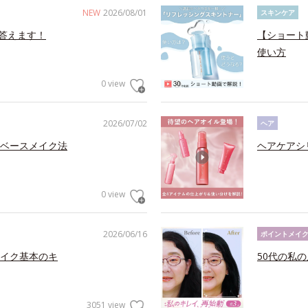
NEW
2026/08/01
スキンケア
答えます！
【ショート
使い方
0 view
2026/07/02
ヘア
ベースメイク法
ヘアケアシ
0 view
2026/06/16
ポイントメイ
イク基本のキ
50代の私
3051 view