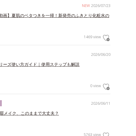
NEW
2026/07/23
動画】夏肌のベタつきを一掃！新発売のふきとり化粧水の
1469 view
2026/06/20
リーズ使い方ガイド｜使用ステップも解説
0 view
2026/06/11
ク
の眉メイク、このままで大丈夫？
5763 view