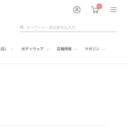
0
検
索
食品）
ボディウェア
店舗情報
マガジン