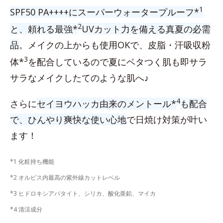
1
SPF50 PA++++にスーパーウォータープルーフ*
2
と、頼れる最強*
UVカット力を備える真夏の必需
品
。メイクの上からも使用OKで、皮脂・汗吸収粉
3
体*
を配合しているので夏にベタつく肌も即サラ
サラなメイクしたてのような肌へ♪
4
さらに
セイヨウハッカ由来のメントール*
も配合
で、ひんやり爽快な使い心地
で日焼け対策が叶い
ます！
*1 化粧持ち機能
*2 オルビス内最高の紫外線カットレベル
*3 ヒドロキシアパタイト、シリカ、酸化亜鉛、マイカ
*4 清涼成分