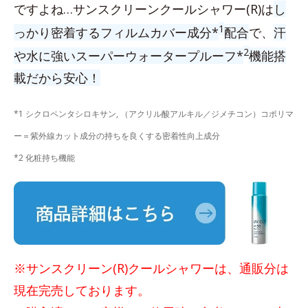
ですよね…サンスクリーンクールシャワー(R)は
し
1
っかり密着するフィルムカバー成分*
配合
で、
汗
2
や水に強いスーパーウォータープルーフ*
機能搭
載だから安心！
*1 シクロペンタシロキサン, （アクリル酸アルキル／ジメチコン）コポリマ
ー＝紫外線カット成分の持ちを良くする密着性向上成分
*2 化粧持ち機能
※サンスクリーン(R)クールシャワーは、通販分は
現在完売しております。