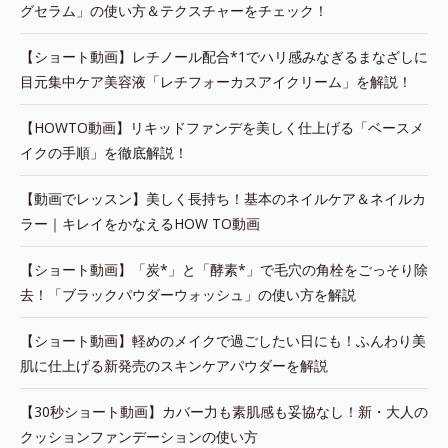
グセラム」の使い方＆テクスチャーをチェック！
【ショート動画】レチノール配合*1でハリ感みなぎるまなざしに
目元集中ケア美容液「レチフォーカスアイクリーム」を解説！
【HOWTO動画】リキッドファンデを美しく仕上げる「ベースメ
イクの手順」を徹底解説！
【動画でレッスン】美しく長持ち！基本のネイルケア＆ネイルカ
ラー｜キレイをかなえるHOW TO動画
【ショート動画】「炭*」と「酵素*」で毛穴の角栓をごっそり除
去！「ブラックパウダーウォッシュ」の使い方を解説
【ショート動画】軽めのメイクで過ごしたい日にも！ふんわり美
肌に仕上げる新発売のスキンケアパウダーを解説
【30秒ショート動画】カバー力も素肌感も妥協なし！新・大人の
クッションファンデーションの使い方