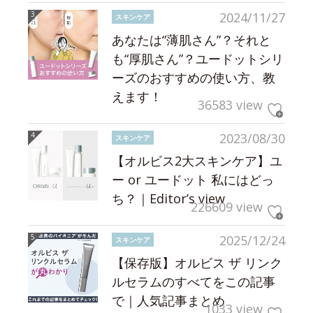
2024/11/27
スキンケア
あなたは“薄肌さん”？それと
も“厚肌さん”？ユードットシリ
ーズのおすすめの使い方、教
えます！
36583 view
2023/08/30
スキンケア
【オルビス2大スキンケア】ユ
ー or ユードット 私にはどっ
ち？｜Editor’s view
226609 view
2025/12/24
スキンケア
【保存版】オルビス ザ リンク
ルセラムのすべてをこの記事
で｜人気記事まとめ
1033 view