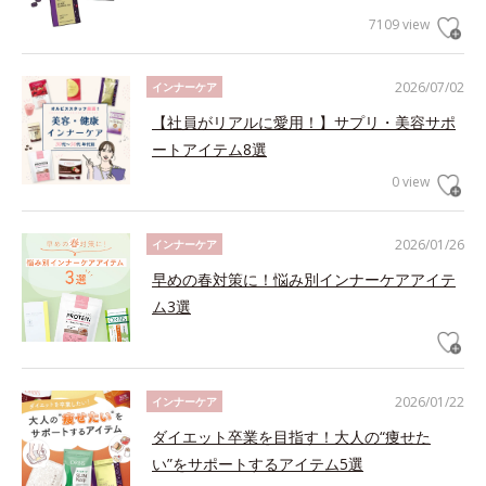
7109 view
2026/07/02
インナーケア
【社員がリアルに愛用！】サプリ・美容サポ
ートアイテム8選
0 view
2026/01/26
インナーケア
早めの春対策に！悩み別インナーケアアイテ
ム3選
2026/01/22
インナーケア
ダイエット卒業を目指す！大人の“痩せた
い”をサポートするアイテム5選