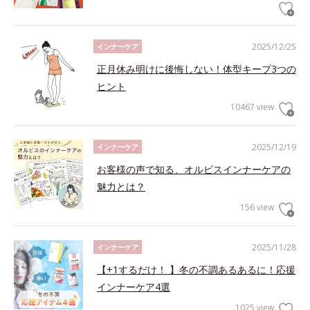
2025/12/25
インナーケア
正月休み明けに後悔しない！体型キープ3つの
ヒント
10467 view
2025/12/19
インナーケア
お客様の声で知る、オルビスインナーケアの
魅力とは？
156 view
2025/11/28
インナーケア
【+1するだけ！ 】冬の不調あるあるに！応援
インナーケア4選
1025 view