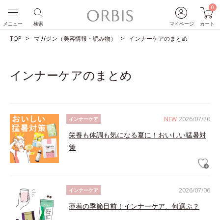
0
メニュー
検索
マイページ
カート
TOP
マガジン（美容情報・読み物）
インナーケアのまとめ
インナーケアのまとめ
NEW
2026/07/20
インナーケア
栄養も体調も気になる夏に！おいしい猛暑対
策
2026/07/06
インナーケア
薄着の季節目前！インナーケア、何選ぶ？