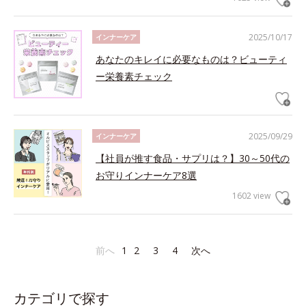
2025/10/17
インナーケア
あなたのキレイに必要なものは？ビューティ
ー栄養素チェック
2025/09/29
インナーケア
【社員が推す食品・サプリは？】30～50代の
お守りインナーケア8選
1602 view
前へ
1
2
3
4
次へ
カテゴリで探す