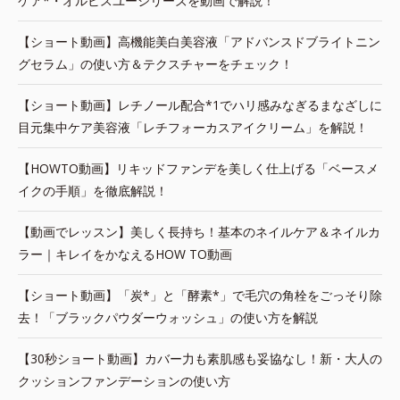
ケア*・オルビスユーシリーズを動画で解説！
【ショート動画】高機能美白美容液「アドバンスドブライトニン
グセラム」の使い方＆テクスチャーをチェック！
【ショート動画】レチノール配合*1でハリ感みなぎるまなざしに
目元集中ケア美容液「レチフォーカスアイクリーム」を解説！
【HOWTO動画】リキッドファンデを美しく仕上げる「ベースメ
イクの手順」を徹底解説！
【動画でレッスン】美しく長持ち！基本のネイルケア＆ネイルカ
ラー｜キレイをかなえるHOW TO動画
【ショート動画】「炭*」と「酵素*」で毛穴の角栓をごっそり除
去！「ブラックパウダーウォッシュ」の使い方を解説
【30秒ショート動画】カバー力も素肌感も妥協なし！新・大人の
クッションファンデーションの使い方