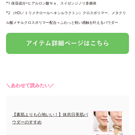
*1 保湿成分=ヒアルロン酸Ｎａ、スイゼンジノリ多糖体
*2 （HDI／トリメチロールヘキシルラクトン）クロスポリマー、メタクリ
ル酸メチルクロスポリマー配合＝ふわっと軽い感触を叶えるパウダー
＼あわせて読みたい／
【素肌よりも心地いい！】休息日美肌パ
ウダーのすすめ