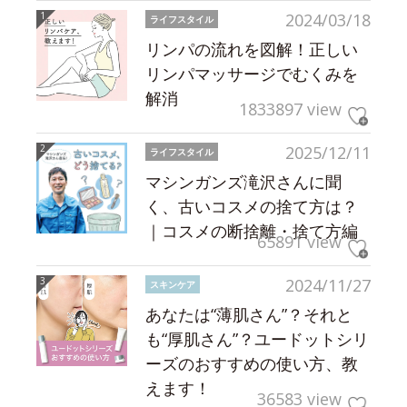
2024/03/18
ライフスタイル
リンパの流れを図解！正しい
リンパマッサージでむくみを
解消
1833897 view
2025/12/11
ライフスタイル
マシンガンズ滝沢さんに聞
く、古いコスメの捨て方は？
｜コスメの断捨離・捨て方編
65891 view
2024/11/27
スキンケア
あなたは“薄肌さん”？それと
も“厚肌さん”？ユードットシリ
ーズのおすすめの使い方、教
えます！
36583 view