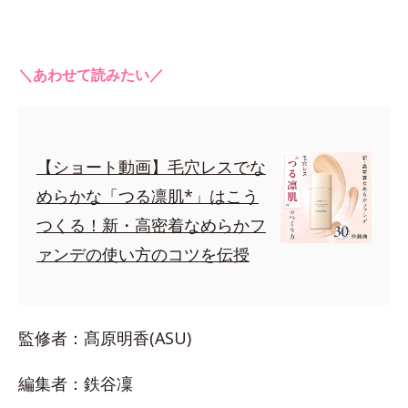
＼あわせて読みたい／
【ショート動画】毛穴レスでな
めらかな「つる凛肌*」はこう
つくる！新・高密着なめらかフ
ァンデの使い方のコツを伝授
監修者：髙原明香(ASU)
編集者：鉄谷凜