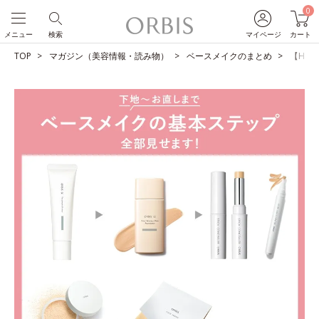
0
メニュー
検索
マイページ
カート
TOP
マガジン（美容情報・読み物）
ベースメイクのまとめ
【HO