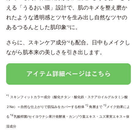
える「うるおい膜」設計で、肌のキメを整え磨か
れたような透明感とツヤを生み出し自然なツヤの
あるつるんとした肌印象
に。
*3
さらに、スキンケア成分
も配合。日中もメイクし
*4
ながら肌本来の美しさを引き出します。
*1
スキンフィットカラー成分（酸化チタン・酸化鉄・ステアロイルグルタミン酸
*2
*3
２Na）＝自然な仕上がりで肌悩みをカバーする粉体
角層まで
メイク効果によ
*4
る
乳酸桿菌/セイヨウナシ果汁発酵液・カンゾウ葉エキス・ユズ果実エキス＝保
湿成分