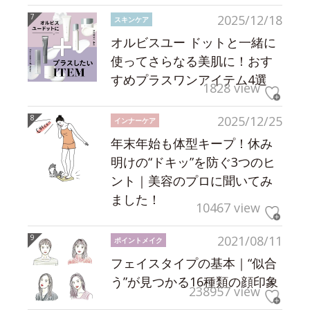
2025/12/18
スキンケア
オルビスユー ドットと一緒に
使ってさらなる美肌に！おす
すめプラスワンアイテム4選
1828 view
2025/12/25
インナーケア
年末年始も体型キープ！休み
明けの“ドキッ”を防ぐ3つのヒ
ント｜美容のプロに聞いてみ
ました！
10467 view
2021/08/11
ポイントメイク
フェイスタイプの基本｜“似合
う”が見つかる16種類の顔印象
238957 view