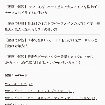
【動画で解説】“テクいらず” ハート塗りで大人メイクを格上げ！
チーク＆ハイライトの使い方
【動画で解説】仕上げのミストでベースメイクのお直し不要！毎
夏大人気の化粧もちミストの使い方
【動画で解説】１本で全身UVカット！お出かけ先の、ササっと
日焼け対策方法
【動画で解説】限定色ピーチネクター登場！メイクの上から、
UVカットも血色感も叶えるパウダーの使い方って？
関連キーワード
#ベースメイク (77)
#オルビスユー トリートメントプライマー (13)
#オルビスユー カラースキンケアマスクファンデーション (14)
#毛穴悩み (33)