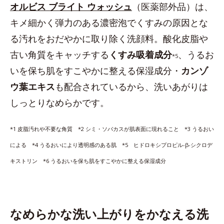
オルビス ブライト ウォッシュ
（医薬部外品）は、
キメ細かく弾力のある濃密泡でくすみの原因とな
る汚れをおだやかに取り除く洗顔料。酸化皮脂や
古い角質をキャッチする
くすみ吸着成分
、うるお
*5
いを保ち肌をすこやかに整える保湿成分・
カンゾ
ウ葉エキス
も配合されているから、洗いあがりは
しっとりなめらかです。
*1 皮脂汚れや不要な角質 *2 シミ・ソバカスが肌表面に現れること *3 うるおい
による *4 うるおいにより透明感のある肌 *5 ヒドロキシプロピル-β-シクロデ
キストリン *6 うるおいを保ち肌をすこやかに整える保湿成分
なめらかな洗い上がりをかなえる洗