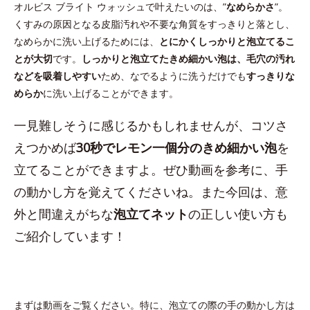
オルビス ブライト ウォッシュで叶えたいのは、”
なめらかさ
”。
くすみの原因となる皮脂汚れや不要な角質をすっきりと落とし、
なめらかに洗い上げるためには、
とにかくしっかりと泡立てるこ
とが大切
です。
しっかりと泡立てたきめ細かい泡は、毛穴の汚れ
などを吸着しやすい
ため、なでるように洗うだけでも
すっきりな
めらか
に洗い上げることができます。
一見難しそうに感じるかもしれませんが、コツさ
えつかめば
30秒でレモン一個分のきめ細かい泡
を
立てることができますよ。ぜひ動画を参考に、手
の動かし方を覚えてくださいね。また今回は、意
外と間違えがちな
泡立てネット
の正しい使い方も
ご紹介しています！
まずは動画をご覧ください。特に、泡立ての際の手の動かし方は