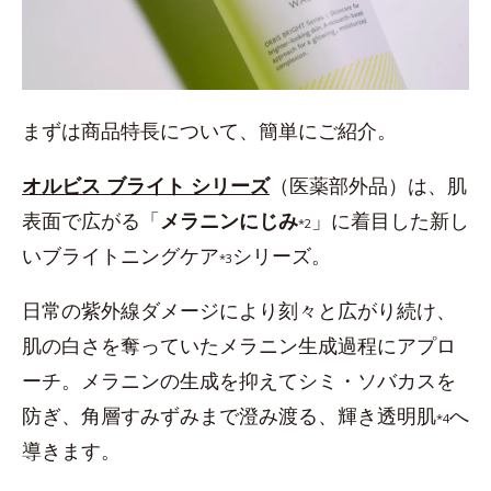
まずは商品特長について、簡単にご紹介。
オルビス ブライト シリーズ
（医薬部外品）は、肌
表面で広がる「
メラニンにじみ
」に着目した新し
*2
いブライトニングケア
シリーズ。
*3
日常の紫外線ダメージにより刻々と広がり続け、
肌の白さを奪っていたメラニン生成過程にアプロ
ーチ。メラニンの生成を抑えてシミ・ソバカスを
防ぎ、角層すみずみまで澄み渡る、輝き透明肌
へ
*4
導きます。