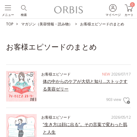
0
メニュー
検索
マイページ
カート
TOP
マガジン（美容情報・読み物）
お客様エピソードのまとめ
お客様エピソードのまとめ
お客様エピソード
NEW
2026/07/17
体の中からのケアが大切と知り…ストックす
る美容ゼリー
903 view
お客様エピソード
2026/05/12
”生き方は顔に出る”。その言葉で変わった肌
と人生