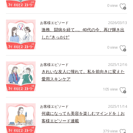
0 view
お客様エピソード
2026/03/13
激務、闘病を経て…。40代の今、再び輝き出
した“きっかけ”
0 view
お客様エピソード
2025/12/16
きれいな友人に憧れて。私を前向きに変えた
愛用スキンケア
105 view
お客様エピソード
2025/11/14
何歳になっても美容を楽しむマインドを｜お
客様エピソード連載
379 view