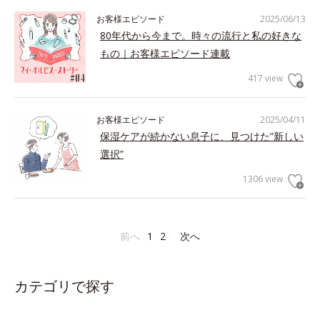
お客様エピソード
2025/06/13
80年代から今まで。時々の流行と私の好きな
もの｜お客様エピソード連載
417 view
お客様エピソード
2025/04/11
保湿ケアが続かない息子に、見つけた”新しい
選択”
1306 view
前へ
1
2
次へ
カテゴリで探す