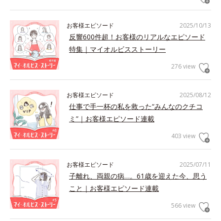
お客様エピソード
2025/10/13
反響600件超！お客様のリアルなエピソード
特集｜マイオルビスストーリー
276 view
お客様エピソード
2025/08/12
仕事で手一杯の私を救った“みんなのクチコ
ミ”｜お客様エピソード連載
403 view
お客様エピソード
2025/07/11
子離れ、両親の病…。61歳を迎えた今、思う
こと｜お客様エピソード連載
566 view