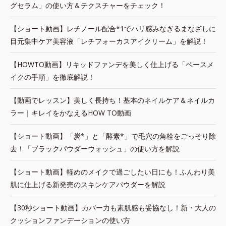
グセラム」の使い方＆テクスチャーをチェック！
【ショート動画】レチノール配合*1でハリ感みなぎるまなざしに
目元集中ケア美容液「レチフォーカスアイクリーム」を解説！
【HOWTO動画】リキッドファンデを美しく仕上げる「ベースメ
イクの手順」を徹底解説！
【動画でレッスン】美しく長持ち！基本のネイルケア＆ネイルカ
ラー｜キレイをかなえるHOW TO動画
【ショート動画】「炭*」と「酵素*」で毛穴の角栓をごっそり除
去！「ブラックパウダーウォッシュ」の使い方を解説
【ショート動画】軽めのメイクで過ごしたい日にも！ふんわり美
肌に仕上げる新発売のスキンケアパウダーを解説
【30秒ショート動画】カバー力も素肌感も妥協なし！新・大人の
クッションファンデーションの使い方