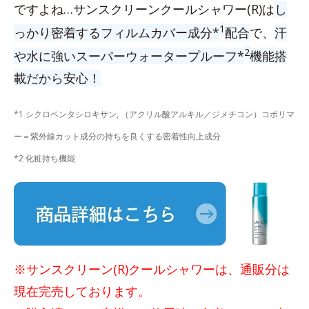
ですよね…サンスクリーンクールシャワー(R)は
し
1
っかり密着するフィルムカバー成分*
配合
で、
汗
2
や水に強いスーパーウォータープルーフ*
機能搭
載だから安心！
*1 シクロペンタシロキサン, （アクリル酸アルキル／ジメチコン）コポリマ
ー＝紫外線カット成分の持ちを良くする密着性向上成分
*2 化粧持ち機能
※サンスクリーン(R)クールシャワーは、通販分は
現在完売しております。