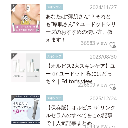
2024/11/27
スキンケア
あなたは“薄肌さん”？それと
も“厚肌さん”？ユードットシリ
ーズのおすすめの使い方、教
えます！
36583 view
2023/08/30
スキンケア
【オルビス2大スキンケア】ユ
ー or ユードット 私にはどっ
ち？｜Editor’s view
226609 view
2025/12/24
スキンケア
【保存版】オルビス ザ リンク
ルセラムのすべてをこの記事
で｜人気記事まとめ
1033 view