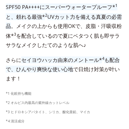
1
SPF50 PA++++にスーパーウォータープルーフ*
2
と、頼れる最強*
UVカット力を備える真夏の必需
品
。メイクの上からも使用OKで、皮脂・汗吸収粉
3
体*
を配合しているので夏にベタつく肌も即サラ
サラなメイクしたてのような肌へ♪
4
さらに
セイヨウハッカ由来のメントール*
も配合
で、ひんやり爽快な使い心地
で日焼け対策が叶い
ます！
*1 化粧持ち機能
*2 オルビス内最高の紫外線カットレベル
*3 ヒドロキシアパタイト、シリカ、酸化亜鉛、マイカ
*4 清涼成分