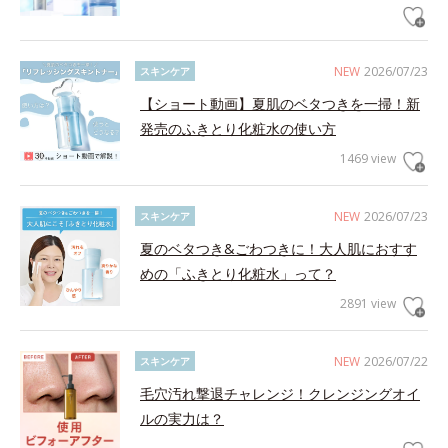
NEW
2026/07/23
スキンケア
【ショート動画】夏肌のベタつきを一掃！新
発売のふきとり化粧水の使い方
1469 view
NEW
2026/07/23
スキンケア
夏のベタつき&ごわつきに！大人肌におすす
めの「ふきとり化粧水」って？
2891 view
NEW
2026/07/22
スキンケア
毛穴汚れ撃退チャレンジ！クレンジングオイ
ルの実力は？