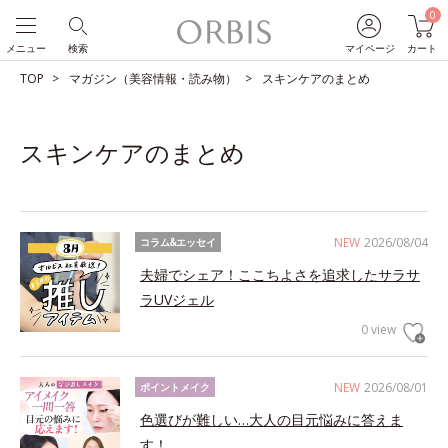
0
メニュー
検索
マイページ
カート
TOP
マガジン（美容情報・読み物）
スキンケアのまとめ
スキンケアのまとめ
NEW
2026/08/04
コラム&エッセイ
夫婦でシェア！ここちよさを追求したサラサ
ラUVジェル
0 view
NEW
2026/08/01
ポイントメイク
色選びが難しい…大人の目元悩みに答えま
す！