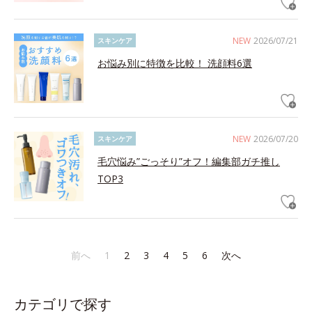
NEW
2026/07/21
スキンケア
お悩み別に特徴を比較！ 洗顔料6選
NEW
2026/07/20
スキンケア
毛穴悩み”ごっそり”オフ！編集部ガチ推し
TOP3
前へ
1
2
3
4
5
6
次へ
カテゴリで探す