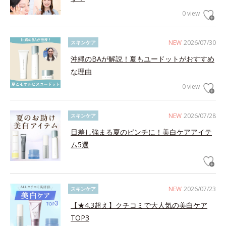
0 view
NEW
2026/07/30
スキンケア
沖縄のBAが解説！夏もユードットがおすすめ
な理由
0 view
NEW
2026/07/28
スキンケア
日差し強まる夏のピンチに！美白ケアアイテ
ム5選
NEW
2026/07/23
スキンケア
【★4.3超え】クチコミで大人気の美白ケア
TOP3