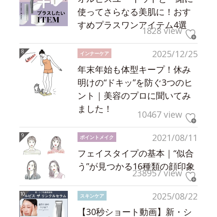
使ってさらなる美肌に！おす
すめプラスワンアイテム4選
1828 view
2025/12/25
インナーケア
年末年始も体型キープ！休み
明けの“ドキッ”を防ぐ3つのヒ
ント｜美容のプロに聞いてみ
ました！
10467 view
2021/08/11
ポイントメイク
フェイスタイプの基本｜“似合
う”が見つかる16種類の顔印象
238957 view
2025/08/22
スキンケア
【30秒ショート動画】新・シ