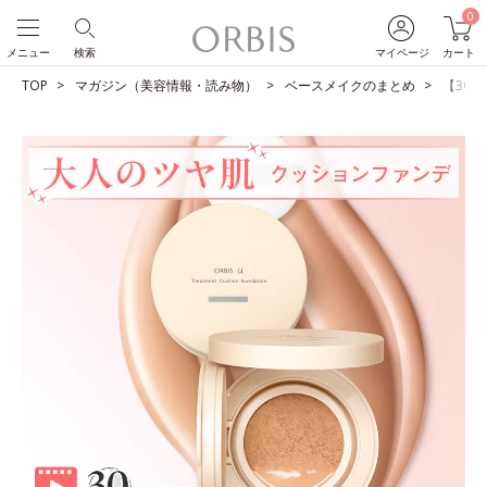
0
メニュー
検索
マイページ
カート
TOP
マガジン（美容情報・読み物）
ベースメイクのまとめ
【30