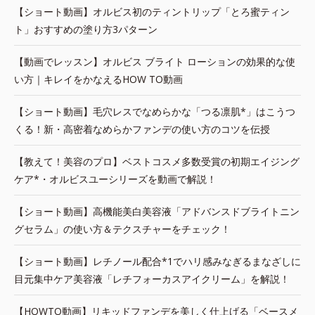
【ショート動画】オルビス初のティントリップ「とろ蜜ティン
ト」おすすめの塗り方3パターン
【動画でレッスン】オルビス ブライト ローションの効果的な使
い方｜キレイをかなえるHOW TO動画
【ショート動画】毛穴レスでなめらかな「つる凛肌*」はこうつ
くる！新・高密着なめらかファンデの使い方のコツを伝授
【教えて！美容のプロ】ベストコスメ多数受賞の初期エイジング
ケア*・オルビスユーシリーズを動画で解説！
【ショート動画】高機能美白美容液「アドバンスドブライトニン
グセラム」の使い方＆テクスチャーをチェック！
【ショート動画】レチノール配合*1でハリ感みなぎるまなざしに
目元集中ケア美容液「レチフォーカスアイクリーム」を解説！
【HOWTO動画】リキッドファンデを美しく仕上げる「ベースメ