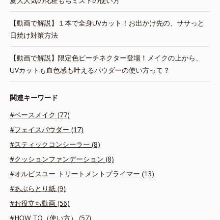
夏大人気の化粧もちミストの使い方
【動画で解説】１本で全身UVカット！お出かけ先の、ササっと
日焼け対策方法
【動画で解説】限定色ピーチネクター登場！メイクの上から、
UVカットも血色感も叶えるパウダーの使い方って？
関連キーワード
#ベースメイク (77)
#フェイスパウダー (17)
#スティックコンシーラー (8)
#クッションファンデーション (8)
#オルビスユー トリートメントプライマー (13)
#あぶらとり紙 (9)
#お役立ち動画 (56)
#HOW TO（使い方） (57)