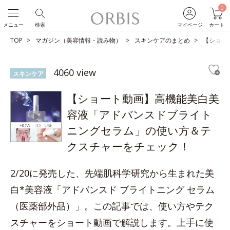
0
メニュー
検索
マイページ
カート
TOP
マガジン（美容情報・読み物）
スキンケアのまとめ
【ショー
4060 view
スキンケア
【ショート動画】高機能美白美
容液「アドバンスドブライト
ニングセラム」の使い方＆テ
クスチャーをチェック！
2/20に発売した、先端肌科学研究から生まれた美
白*美容液「アドバンスド ブライトニング セラム
（医薬部外品）」。この記事では、使い方やテク
スチャーをショート動画で解説します。上手に使