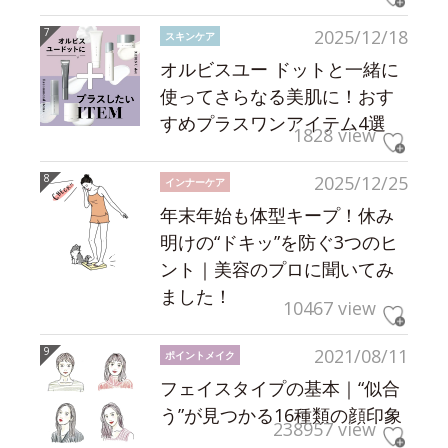
2025/12/18
スキンケア
オルビスユー ドットと一緒に
使ってさらなる美肌に！おす
すめプラスワンアイテム4選
1828 view
2025/12/25
インナーケア
年末年始も体型キープ！休み
明けの“ドキッ”を防ぐ3つのヒ
ント｜美容のプロに聞いてみ
ました！
10467 view
2021/08/11
ポイントメイク
フェイスタイプの基本｜“似合
う”が見つかる16種類の顔印象
238957 view