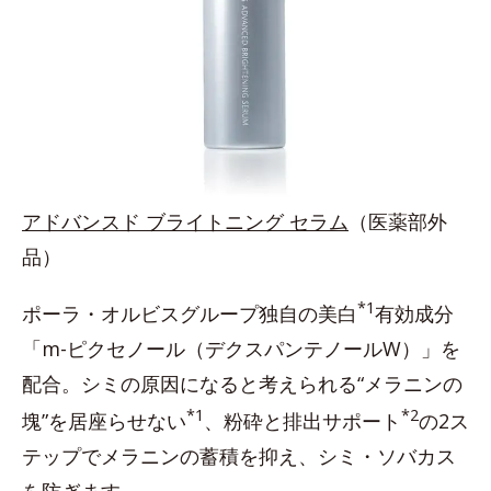
アドバンスド ブライトニング セラム
（医薬部外
品）
*1
ポーラ・オルビスグループ独自の美白
有効成分
「m-ピクセノール（デクスパンテノールW）」を
配合。シミの原因になると考えられる“メラニンの
*1
*2
塊”を居座らせない
、粉砕と排出サポート
の2ス
テップでメラニンの蓄積を抑え、シミ・ソバカス