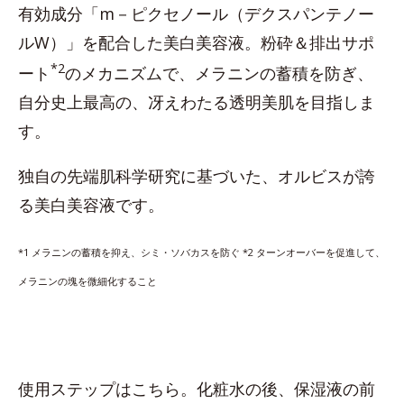
有効成分「m－ピクセノール（デクスパンテノー
ルW）」を配合した美白美容液。粉砕＆排出サポ
*2
ート
のメカニズムで、メラニンの蓄積を防ぎ、
自分史上最高の、冴えわたる透明美肌を目指しま
す。
独自の先端肌科学研究に基づいた、オルビスが誇
る美白美容液です。
*1 メラニンの蓄積を抑え、シミ・ソバカスを防ぐ *2
ターンオーバーを促進して、
メラニンの塊を微細化すること
使用ステップはこちら。化粧水の後、保湿液の前