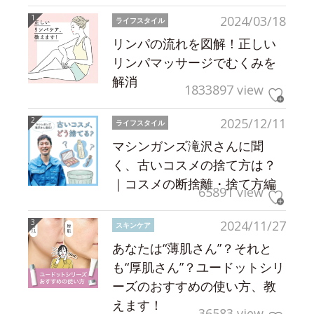
2024/03/18
ライフスタイル
リンパの流れを図解！正しい
リンパマッサージでむくみを
解消
1833897 view
2025/12/11
ライフスタイル
マシンガンズ滝沢さんに聞
く、古いコスメの捨て方は？
｜コスメの断捨離・捨て方編
65891 view
2024/11/27
スキンケア
あなたは“薄肌さん”？それと
も“厚肌さん”？ユードットシリ
ーズのおすすめの使い方、教
えます！
36583 view