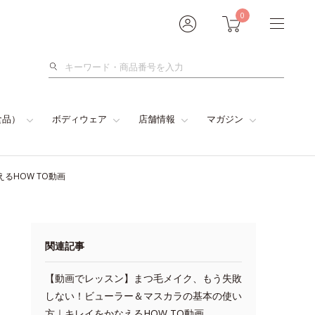
0
検
索
食品）
ボディウェア
店舗情報
マガジン
るHOW TO動画
関連記事
【動画でレッスン】まつ毛メイク、もう失敗
しない！ビューラー＆マスカラの基本の使い
方｜キレイをかなえるHOW TO動画