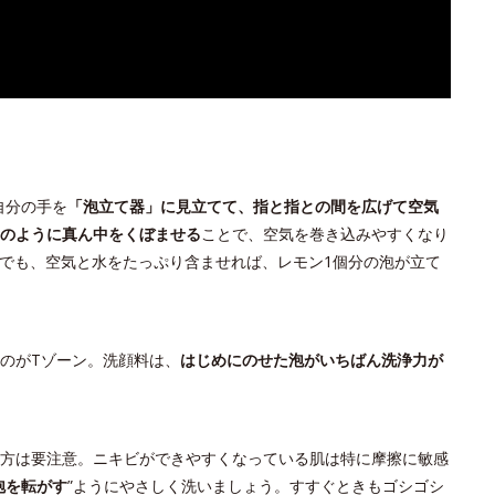
自分の手を
「泡立て器」に見立てて、指と指との間を広げて空気
のように真ん中をくぼませる
ことで、空気を巻き込みやすくなり
料でも、空気と水をたっぷり含ませれば、レモン1個分の泡が立て
のがTゾーン。洗顔料は、
はじめにのせた泡がいちばん洗浄力が
方は要注意。ニキビができやすくなっている肌は特に摩擦に敏感
泡を転がす
”ようにやさしく洗いましょう。すすぐときもゴシゴシ