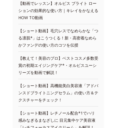
【動画でレッスン】オルビス ブライト ロー
ションの効果的な使い方｜キレイをかなえる
HOW TO動画
【ショート動画】毛穴レスでなめらかな「つ
る凛肌*」はこうつくる！新・高密着なめら
かファンデの使い方のコツを伝授
【教えて！美容のプロ】ベストコスメ多数受
賞の初期エイジングケア*・オルビスユーシ
リーズを動画で解説！
【ショート動画】高機能美白美容液「アドバ
ンスドブライトニングセラム」の使い方＆テ
クスチャーをチェック！
【ショート動画】レチノール配合*1でハリ
感みなぎるまなざしに 目元集中ケア美容液
「レチフォーカスアイクリーム」を解説！