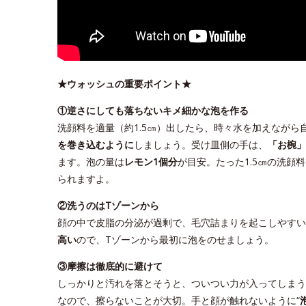
★ウォッシュの重要ポイント★
①逆さにしても落ちないキメ細かな泡を作る
洗顔料を適量（約1.5㎝）出したら、時々水を加えながら
を巻き込むように
しましょう。受け皿側の手は、
「お椀」
ます。泡の量は
レモン1個分
が目安。たった1.5㎝の洗顔
られますよ。
②洗うのはTゾーンから
顔の中で皮脂の分泌が過剰で、毛穴詰まりを起こしやすい
高い
ので、Tゾーンから最初に泡をのせましょう。
③摩擦は徹底的に避けて
しっかりと汚れを落とそうと、ついつい力が入ってしまう
なので、擦らないことが大切。手と顔が触れないように“