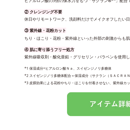
ヒアルロン酸の5倍の保水力をもつ「サクラン®*
」配合
② クレンジング不要
休日やリモートワーク、洗顔料だけでメイクオフしたい日
③ 紫外線・花粉カット
ちり・ほこり・花粉・紫外線といった外部の刺激からも肌
④ 肌に寄り添うフリー処方
紫外線吸収剤・酸化亜鉛・グリセリン・パラベンを使用
*1 保湿成分=ヒアルロン酸Ｎａ、スイゼンジノリ多糖体
*2 スイゼンジノリ多糖体配合＝保湿成分（サクラン（ＳＡＣＲＡ
*3 皮膜効果による花粉やちり・ほこりを付着させない、紫外線カ