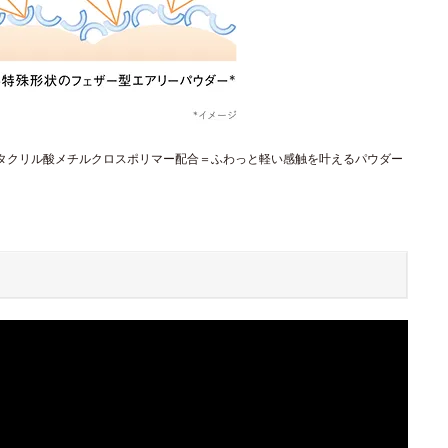
メタクリル酸メチルクロスポリマー配合＝ふわっと軽い感触を叶えるパウダー