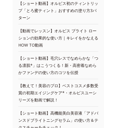
【ショート動画】オルビス初のティントリッ
プ「とろ蜜ティント」おすすめの塗り方3パ
ターン
【動画でレッスン】オルビス ブライト ロー
ションの効果的な使い方｜キレイをかなえる
HOW TO動画
【ショート動画】毛穴レスでなめらかな「つ
る凛肌*」はこうつくる！新・高密着なめら
かファンデの使い方のコツを伝授
【教えて！美容のプロ】ベストコスメ多数受
賞の初期エイジングケア*・オルビスユーシ
リーズを動画で解説！
【ショート動画】高機能美白美容液「アドバ
ンスドブライトニングセラム」の使い方＆テ
クスチャーをチェック！