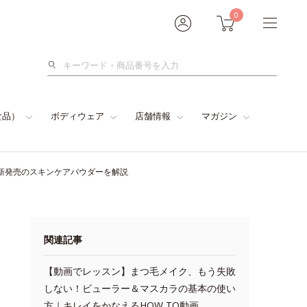
0
検
索
食品）
ボディウェア
店舗情報
マガジン
新発売のスキンケアパウダーを解説
関連記事
【動画でレッスン】まつ毛メイク、もう失敗
しない！ビューラー＆マスカラの基本の使い
方｜キレイをかなえるHOW TO動画