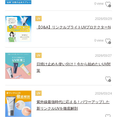
0 view
2026/03/29
UV
【Q&A】リンクルブライトUVプロテクターN
0 view
2026/03/27
UV
日焼け止めも使い分け！今から始めたいUV対
策
2026/03/24
UV
紫外線最強時代に応える！パワーアップした
新リンクルUVを徹底解剖