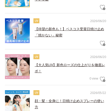
2026/06/20
UV
【待望の新色も！】ベスコス受賞日焼け止め
「焼かない」秘密
2026/06/20
UV
【大人気UV】新色ローズの仕上がりを徹底レ
ポ！
0 view
2026/05/22
UV
顔・髪・全身に！日焼け止めスプレーの使い
方