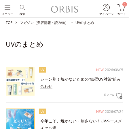
0
メニュー
検索
マイページ
カート
TOP
マガジン（美容情報・読み物）
UVのまとめ
UVのまとめ
NEW
2026/08/05
UV
シーン別！焼かないための“鉄壁UV対策”組み
合わせ
0 view
NEW
2026/07/24
UV
今年こそ、焼かない・崩さない！UVベースメ
イク５選