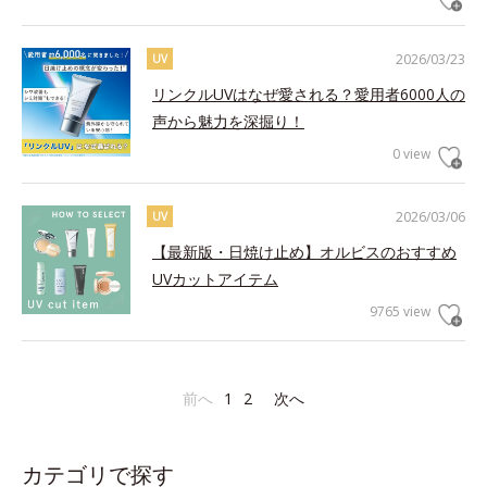
2026/03/23
UV
リンクルUVはなぜ愛される？愛用者6000人の
声から魅力を深掘り！
0 view
2026/03/06
UV
【最新版・日焼け止め】オルビスのおすすめ
UVカットアイテム
9765 view
前へ
1
2
次へ
カテゴリで探す