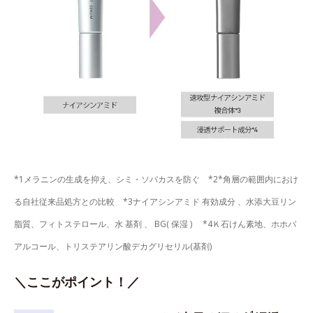
*1メラニンの生成を抑え、シミ・ソバカスを防ぐ *2*角層の範囲内におけ
る自社従来品処方との比較 *3ナイアシンアミド 有効成分 、水添大豆リン
脂質、フィトステロール、水 基剤 、 BG( 保湿 ) *4Ｋ石けん素地、ホホバ
アルコール、トリステアリン酸デカグリセリル(基剤)
＼ここがポイント！／