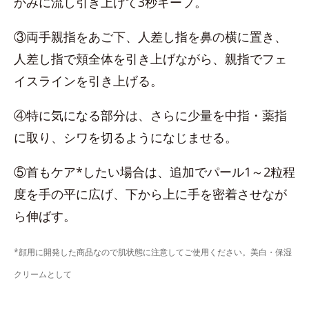
かみに流し引き上げて3秒キープ。
③両手親指をあご下、人差し指を鼻の横に置き、
人差し指で頬全体を引き上げながら、親指でフェ
イスラインを引き上げる。
④特に気になる部分は、さらに少量を中指・薬指
に取り、シワを切るようになじませる。
⑤首もケア*したい場合は、追加でパール1～2粒程
度を手の平に広げ、下から上に手を密着させなが
ら伸ばす。
*顔用に開発した商品なので肌状態に注意してご使用ください。美白・保湿
クリームとして