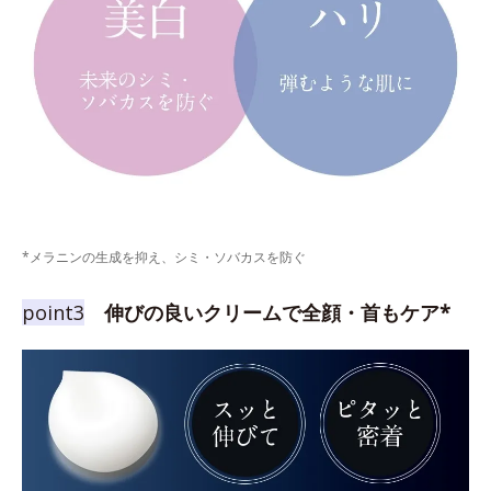
*メラニンの生成を抑え、シミ・ソバカスを防ぐ
point3
伸びの良いクリームで全顔・首もケア*