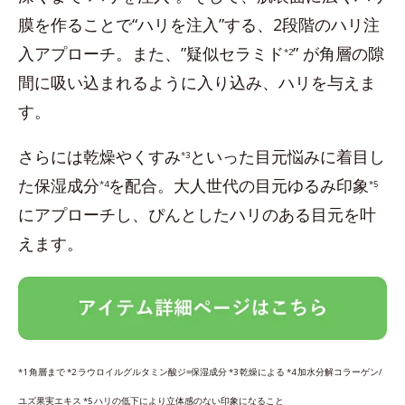
膜を作ることで“ハリを注入”する、2段階のハリ注
入アプローチ。また、”疑似セラミド
” が角層の隙
*2
間に吸い込まれるように入り込み、ハリを与えま
す。
さらには乾燥やくすみ
といった目元悩みに着目し
*3
た保湿成分
を配合。大人世代の目元ゆるみ印象
*4
*5
にアプローチし、ぴんとしたハリのある目元を叶
えます。
*1 角層まで *2 ラウロイルグルタミン酸ジ=保湿成分 *3 乾燥による *4 加水分解コラーゲン/
ユズ果実エキス *5 ハリの低下により立体感のない印象になること