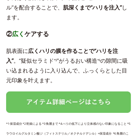
ル”を配合することで、
肌深くまで“ハリを注入”
し
ます。
②
広く
ケアする
肌表面に
広くハリの膜を作ることで“ハリを注
入”
。“疑似セラミド
”がうるおい構造
の隙間に吸
*5
*6
い込まれるように入り込んで、ふっくらとした目
元印象を叶えます。
*1 保湿成分 *2 乾燥による *3 角層まで *4 ハリの低下により立体感のない印象になること *5
ラウロイルグルタミン酸ジ（フィトステリル／オクチルドデシル）=保湿成分 *6 角層のこ