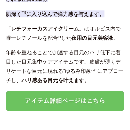
*3
肌深く
に入り込んで弾力感を与えます。
「レチフォーカスアイクリーム」
はオルビス内で
唯一レチノールを配合
した
夜用の目元美容液
。
*1
年齢を重ねることで加速する目元のハリ低下に着
目した目元集中ケアアイテムです。皮膚が薄くデ
リケートな目元に現れる”ゆるみ印象
”にアプロー
*４
チし、
ハリ感ある目元を叶えます
。