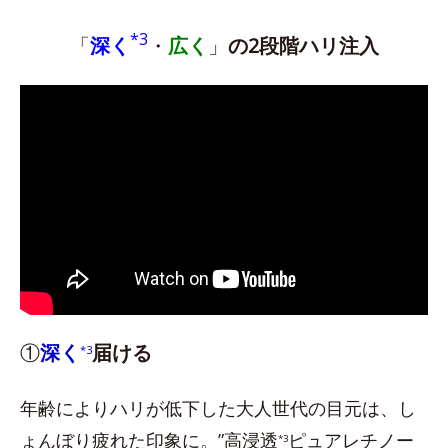
*3
「
深く
・
広く
」
の2段階ハリ注入
①
深く
届ける
*3
年齢によりハリが低下した大人世代の目元は、し
ょんぼり疲れた印象に。”高浸透
ピュアレチノー
*3