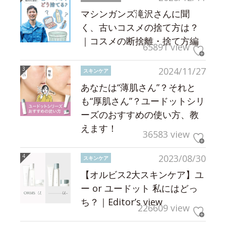
マシンガンズ滝沢さんに聞
く、古いコスメの捨て方は？
｜コスメの断捨離・捨て方編
65891 view
2024/11/27
スキンケア
あなたは“薄肌さん”？それと
も“厚肌さん”？ユードットシリ
ーズのおすすめの使い方、教
えます！
36583 view
2023/08/30
スキンケア
【オルビス2大スキンケア】ユ
ー or ユードット 私にはどっ
ち？｜Editor’s view
226609 view