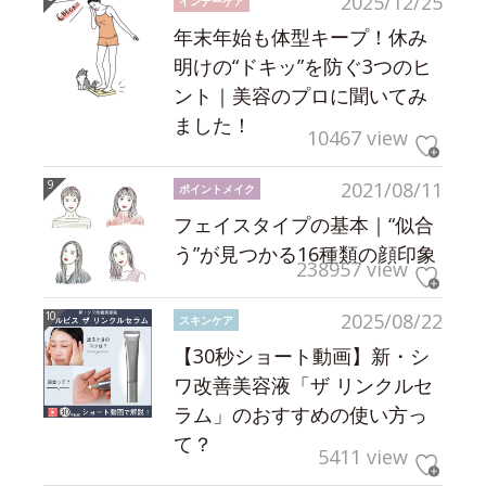
2025/12/25
インナーケア
年末年始も体型キープ！休み
明けの“ドキッ”を防ぐ3つのヒ
ント｜美容のプロに聞いてみ
ました！
10467 view
2021/08/11
ポイントメイク
フェイスタイプの基本｜“似合
う”が見つかる16種類の顔印象
238957 view
2025/08/22
スキンケア
【30秒ショート動画】新・シ
ワ改善美容液「ザ リンクルセ
ラム」のおすすめの使い方っ
て？
5411 view