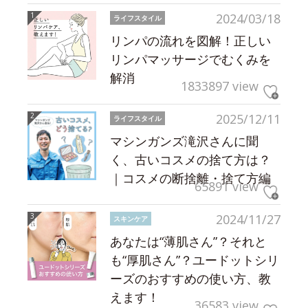
2024/03/18
ライフスタイル
リンパの流れを図解！正しい
リンパマッサージでむくみを
解消
1833897 view
2025/12/11
ライフスタイル
マシンガンズ滝沢さんに聞
く、古いコスメの捨て方は？
｜コスメの断捨離・捨て方編
65891 view
2024/11/27
スキンケア
あなたは“薄肌さん”？それと
も“厚肌さん”？ユードットシリ
ーズのおすすめの使い方、教
えます！
36583 view