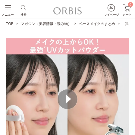
0
メニュー
検索
マイページ
カート
TOP
マガジン（美容情報・読み物）
ベースメイクのまとめ
【動画