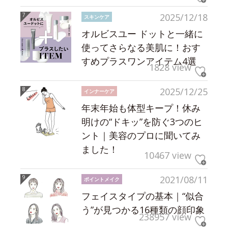
2025/12/18
スキンケア
オルビスユー ドットと一緒に
使ってさらなる美肌に！おす
すめプラスワンアイテム4選
1828 view
2025/12/25
インナーケア
年末年始も体型キープ！休み
明けの“ドキッ”を防ぐ3つのヒ
ント｜美容のプロに聞いてみ
ました！
10467 view
2021/08/11
ポイントメイク
フェイスタイプの基本｜“似合
う”が見つかる16種類の顔印象
238957 view