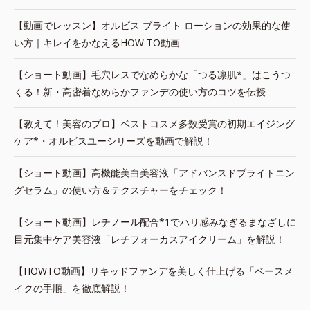
【動画でレッスン】オルビス ブライト ローションの効果的な使
い方｜キレイをかなえるHOW TO動画
【ショート動画】毛穴レスでなめらかな「つる凛肌*」はこうつ
くる！新・高密着なめらかファンデの使い方のコツを伝授
【教えて！美容のプロ】ベストコスメ多数受賞の初期エイジング
ケア*・オルビスユーシリーズを動画で解説！
【ショート動画】高機能美白美容液「アドバンスドブライトニン
グセラム」の使い方＆テクスチャーをチェック！
【ショート動画】レチノール配合*1でハリ感みなぎるまなざしに
目元集中ケア美容液「レチフォーカスアイクリーム」を解説！
【HOWTO動画】リキッドファンデを美しく仕上げる「ベースメ
イクの手順」を徹底解説！