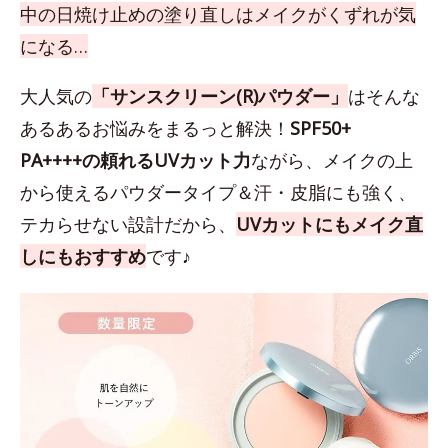
中の日焼け止めの塗り直しはメイクがくずれが気
になる…
大人気の
「サンスクリーン(R)パウダー」
はそんな
あるあるお悩みをまるっと解決！
SPF50+
PA++++の頼れるUVカット力
ながら、メイクの上
から使えるパウダータイプ＆汗・皮脂にも強く、
テカらせない設計だから、
UVカットにもメイク直
しにもおすすめ
です♪