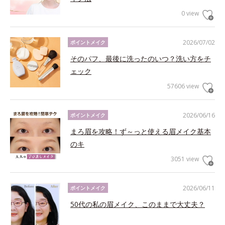
0 view
2026/07/02
ポイントメイク
そのパフ、最後に洗ったのいつ？洗い方をチ
ェック
57606 view
2026/06/16
ポイントメイク
まろ眉を攻略！ず～っと使える眉メイク基本
のキ
3051 view
2026/06/11
ポイントメイク
50代の私の眉メイク、このままで大丈夫？