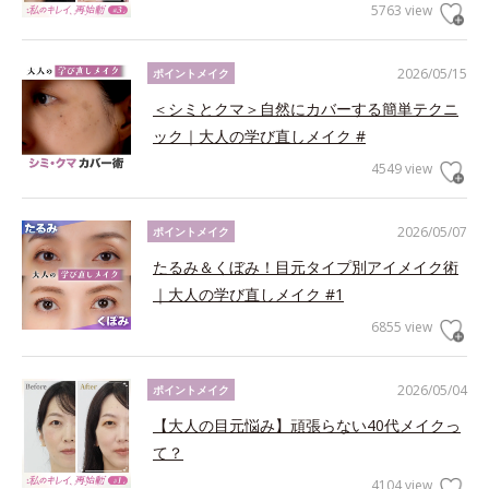
5763 view
2026/05/15
ポイントメイク
＜シミとクマ＞自然にカバーする簡単テクニ
ック｜大人の学び直しメイク #
4549 view
2026/05/07
ポイントメイク
たるみ＆くぼみ！目元タイプ別アイメイク術
｜大人の学び直しメイク #1
6855 view
2026/05/04
ポイントメイク
【大人の目元悩み】頑張らない40代メイクっ
て？
4104 view