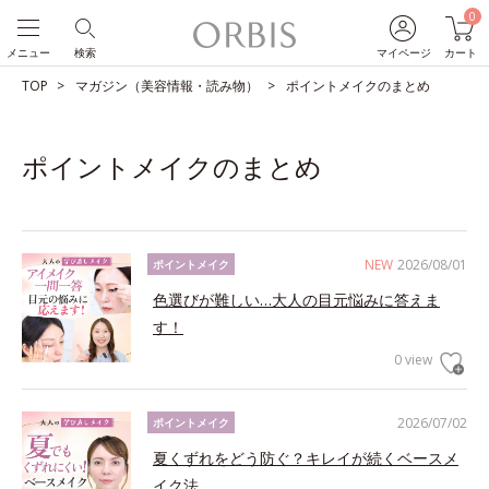
0
メニュー
検索
マイページ
カート
TOP
マガジン（美容情報・読み物）
ポイントメイクのまとめ
ポイントメイクのまとめ
NEW
2026/08/01
ポイントメイク
色選びが難しい…大人の目元悩みに答えま
す！
0 view
2026/07/02
ポイントメイク
夏くずれをどう防ぐ？キレイが続くベースメ
イク法