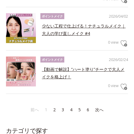
2026/04/02
ポイントメイク
少ない工程で仕上げる！ナチュラルメイク｜
大人の学び直しメイク #4
0 view
2026/02/24
ポイントメイク
【動画で解説】“ハート塗り”チークで大人メ
イクを格上げ！
0 view
前へ
1
2
3
4
5
6
次へ
カテゴリで探す