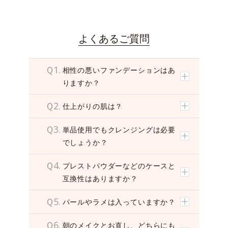
i
d
e
o
よくあるご質問
Ｑ1.
相性の悪いファンデーションはあ
りますか？
Ｑ2.
仕上がりの肌は？
Ｑ3.
単品使用でもクレンジングは必要
でしょうか？
Ｑ4.
プレストパウダーなどのケースと
互換性はありますか？
Ｑ5.
パールやラメは入っていますか？
Ｑ6.
朝のメイクとお直し、どちらにも