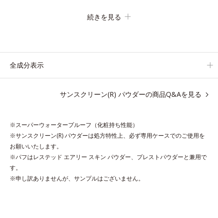
す。
続きを見る
毛穴や色ムラをカバーしながらも、素肌のような透明美肌を叶え
る秘密は「スムースヴェールパウダー(*1)」にあります。7種の
球状粉体(*2)が凹凸を埋めて、肌に薄いヴェールをかけるように
カバー。さらに板状粉体が光を反射して、すっぴん肌のようなナ
全成分表示
チュラルなツヤ感を演出します。
また、皮脂を吸着する「あぶらとりパウダー(*3)」を配合し、く
サンスクリーン(R) パウダーの商品Q&Aを見る
ずれ＆テカリを防いでサラサラ肌が長時間続きます。
パウダータイプながら、SPF50+・PA++++。パウダーならでは
の軽いつけごこちで、日焼け止めが苦手な方にもおすすめです。
※スーパーウォータープルーフ（化粧持ち性能）
水や汗に強いスーパーウォータープルーフ(*4)だから、レジャー
※サンスクリーン(R) パウダーは処方特性上、必ず専用ケースでのご使用を
にも大活躍してくれます。
お願いいたします。
※パフはレステッド エアリー スキン パウダー、プレストパウダーと兼用で
*1 シリカ、セルロース、窒化ホウ素配合＝セミマット肌を叶え
す。
※申し訳ありませんが、サンプルはございません。
る球状と板状の粉体
*2 シリカ6種類、セルロース
*3 シリカ配合＝皮脂を吸着する粉体
*4 化粧持ち性能