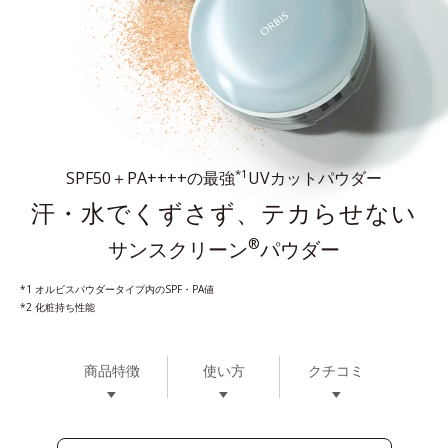
*1
SPF50＋PA++++の最強
UVカットパウダー
汗・水でくずさず、テカらせない
®
サンスクリーン
パウダー
*1 オルビスパウダータイプ内のSPF・PA値
*2 化粧持ち性能
商品特徴
使い方
クチコミ