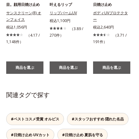
目。顔用日焼け止め
叶えるリップ
日焼け止め
サンスクリーン(R) オ
リップバームUV
ボディUVプロテクタ
ンフェイス
ー
税込1,100円
税込1,056円
税込2,640円
税
（3.89 /
（4.17 /
270件）
（3.71 /
1,148件）
191件）
商品を選ぶ
商品を選ぶ
商品を選ぶ
関連タグで探す
#ベストコスメ受賞 オルビス
#スタッフおすすめ 隠れた名品
#日焼け止め UVカット
#日焼け止め 夏肌を守る