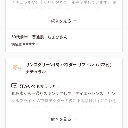
ナチュラルな仕上がりが好きで、年中使用しています。 敏
感肌で使用できるものが少ないこともあり、ありがたい商
品です。 ただ、初期に比べると容量が減ってしまったよう
続きを見る
に感じ、すぐに底見えしてしまいます。 底見えしてからは
縁をくるくるしながら使うのですがそれが軽くストレス。
50代前半・普通肌
ちょびさん
満足度
サンスクリーン(R) パウダー リフィル（パフ付）
ナチュラル
汗かいてもサラッと！
化粧水から一通りスキンケアして、デイエッセンス→リン
クルブライトUVプロテクターの後に下地は付けずにこれを
ササッと。 正しい使い方ではないかもしれませんが、そこ
そこカバーもされるし、なによりサラサラ感がすごいで
続きを見る
す。 汗かいてもサラサラ。 汗を抑えてるのかなと思うく