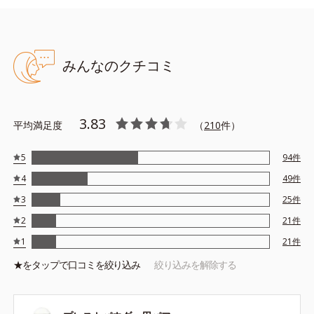
●無香料 ●酸化しやすい油分不使用 ●タール色素不使用
みんなのクチコミ
●SPF50+／PA++++ ●UV耐水性★★ ●スーパーウォータープルー
フ*1 ●スムースヴェールパウダー*2＝セミマット肌を叶える球状
と板状の粉体 ●あぶらとりパウダー*3＝皮脂を吸着する粉体 ●ロ
ングキープ処方＝皮脂吸着粉体とくすみにくい粉体で、崩れにくい
3.83
平均満足度
（
210
件）
処方 ●スキマレスUVプロテクター*4＝隙間なく肌をUVカットでき
る処方 ●保湿成分配合*5
5
94
件
*1：化粧持ち性能 *2：シリカ、セルロース、窒化ホウ素 *3：シ
4
49
件
リカ *4：メトキシケイヒ酸エチルへキシル、ビスエチルヘキシル
3
25
件
オキシフェノールメトキシフェニルトリアジン、酸化チタン、エチ
ルヘキシルトリアゾン *5：ブドウ果実エキス、ヒアルロン酸Na
2
21
件
※アレルギーテスト済＝全ての方にアレルギーが起こらないという
1
21
件
ことではありません。
★を
タップ
で口コミを絞り込み
絞り込みを解除する