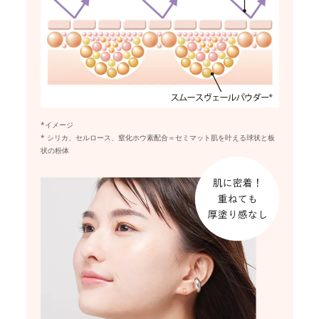
*イメージ
* シリカ、セルロース、窒化ホウ素配合＝セミマット肌を叶える球状と板
状の粉体