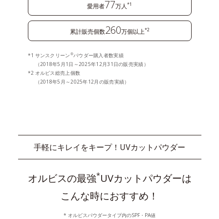
77
*1
愛用者
万人
260
*2
累計販売個数
万個以上
®
サンスクリーン
パウダー購入者数実績
（2018年5月1日～2025年12月31日の販売実績）
オルビス総売上個数
（2018年5月～2025年12月の販売実績）
手軽にキレイをキープ！UVカットパウダー
*
オルビスの最強
UVカットパウダーは
こんな時におすすめ！
* オルビスパウダータイプ内のSPF・PA値