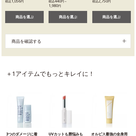
1,056
440
2,750
税込
円
税込
円～
税込
円
1,980
円
商品を選ぶ
商品を選ぶ
商品を選ぶ
商品を確認する
＋1アイテムでもっとキレイに！
3つのダメージに着
UVカットも唇悩みも
オルビス最強の全身用