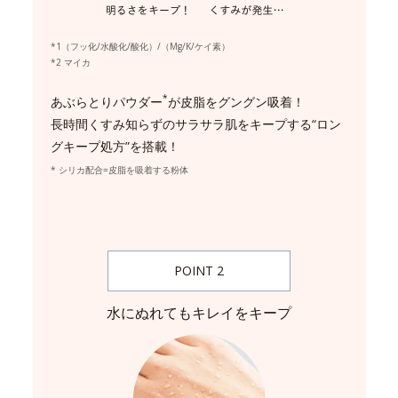
*1（フッ化/水酸化/酸化）/（Mg/K/ケイ素）
*2 マイカ
*
あぶらとりパウダー
が皮脂をグングン吸着！
長時間くすみ知らずのサラサラ肌をキープする“ロン
グキープ処方”を搭載！
* シリカ配合=皮脂を吸着する粉体
POINT 2
水にぬれてもキレイをキープ