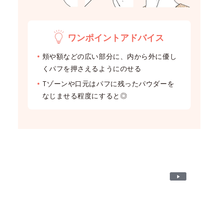
ワンポイントアドバイス
頬や額などの広い部分に、内から外に優し
くパフを押さえるようにのせる
Tゾーンや口元はパフに残ったパウダーを
なじませる程度にすると◎
P
l
a
y
V