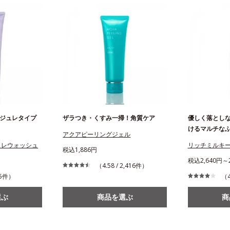
ジュレタイプ
ザラつき・くすみ一掃！角質ケア
優しく落とし
けるマルチな
アクアピーリングジェル
ュレウォッシュ
リッチミルキ
税込1,886円
税込2,640円～2
（4.58 / 2,416件）
205件）
（4
選ぶ
商品を選ぶ
商