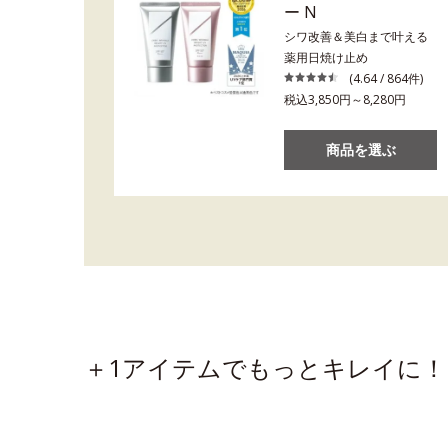
ー N
シワ改善＆美白まで叶える
薬用日焼け止め
(4.64 / 864件)
税込3,850円～8,280円
商品を選ぶ
＋1アイテムでもっとキレイに！