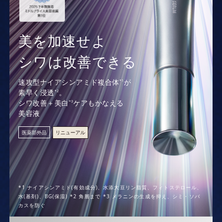
美を加速せよ
シワは改善できる
速攻型ナイアシンアミド複合体
が
*1
素早く浸透
。
*2
シワ改善＋美白
ケアもかなえる
*3
美容液
医薬部外品
リニューアル
*1 ナイアシンアミド(有効成分)、水添大豆リン脂質、フィトステロール、
水(基剤)、BG(保湿) *2 角層まで *3 メラニンの生成を抑え、シミ・ソバ
カスを防ぐ