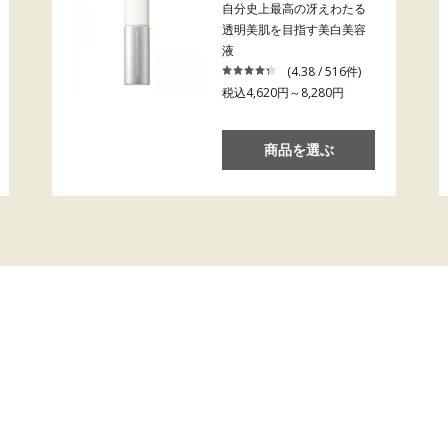
自分史上最高の冴えわたる
透明美肌を目指す美白美容
液
(4.38 / 516件)
税込4,620円～8,280円
商品を選ぶ