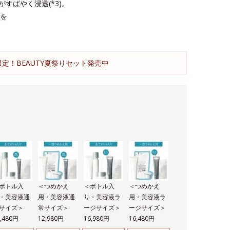
がすばやく浸透(*3)。
を
限定！BEAUTY夏祭りセット発売中
ボトル入
＜つめかえ
＜ボトル入
＜つめかえ
・美容液通
用・美容液通
り・美容液ラ
用・美容液ラ
サイズ＞
常サイズ＞
ージサイズ＞
ージサイズ＞
3,480円
12,980円
16,980円
16,480円