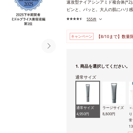
速攻型ナイアシンアミド複合体(*2)
ピンと、パッと。大人の肌にハリ感
555件
【8/10まで】数量
キャンペーン
1. 商品を選択してください。
通常サイズ
通常サイズ
ラージサイズ
＜
4,950円
8,800円
り
常
1