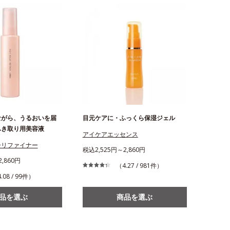
ながら、うるおいを届
目元ケアに・ふっくら保湿ジェル
ふき取り用美容液
アイケアエッセンス
ーリファイナー
税込2,525円～2,860円
,860円
（4.27 / 981件）
.08 / 99件）
品を選ぶ
商品を選ぶ