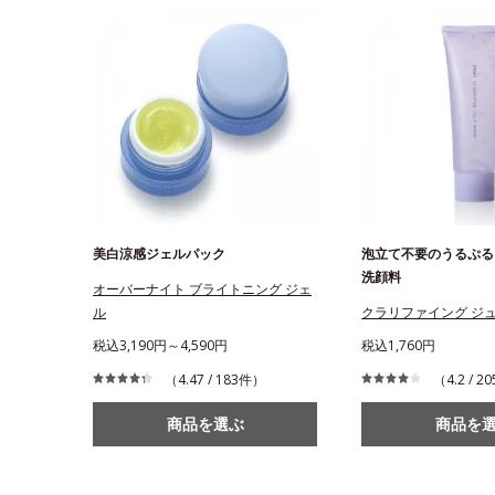
美白涼感ジェルパック
泡立て不要のうるぷる
洗顔料
オーバーナイト ブライトニング ジェ
ル
クラリファイング ジ
税込3,190円～4,590円
税込1,760円
（4.47 / 183件）
（4.2 / 
商品を選ぶ
商品を