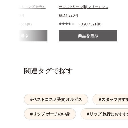
ンスド ブライトニング セラム
サンスクリーン(R) フリーエンス
620円～8,280円
税込1,320円
（4.38 / 516件）
（3.93 / 521件）
商品を選ぶ
商品を選ぶ
関連タグで探す
#ベストコスメ受賞 オルビス
#スタッフおす
#リップ ポーチの中身
#リップ 旅行におすす