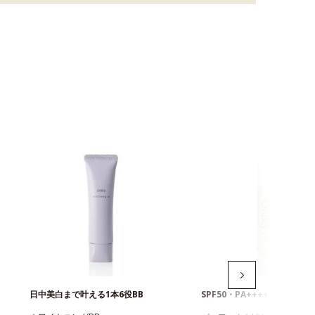
日中美白まで叶える1本6役BB
SPF50・PA++++のUVファ