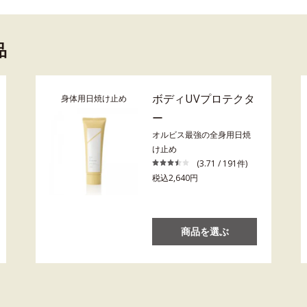
品
ボディUVプロテクタ
身体用日焼け止め
ー
オルビス最強の全身用日焼
け止め
(3.71 / 191件)
税込2,640円
商品を選ぶ