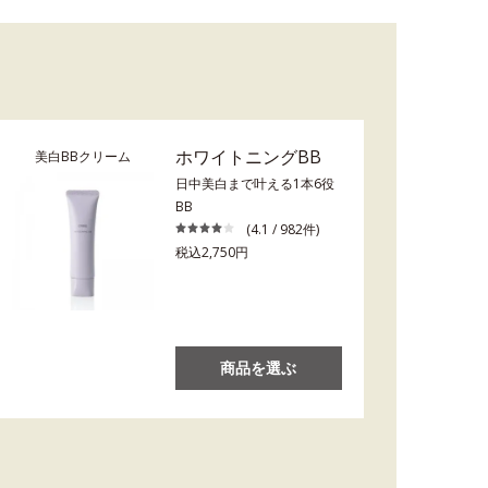
ホワイトニングBB
美白BBクリーム
日中美白まで叶える1本6役
BB
(4.1 / 982件)
税込2,750円
商品を選ぶ