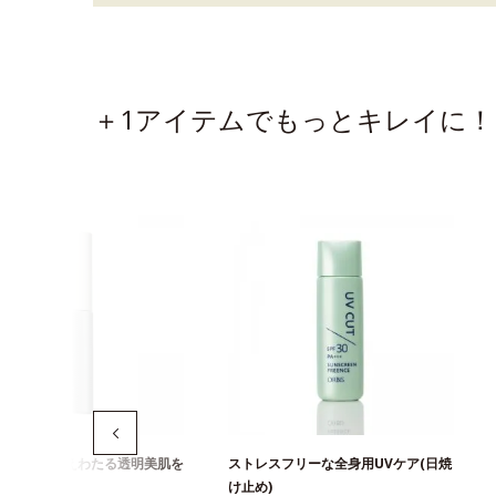
＋1アイテムでもっとキレイに！
上最高の冴えわたる透明美肌を
ストレスフリーな全身用UVケア(日焼
美白美容液
け止め)