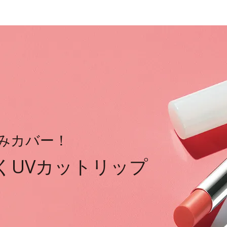
みカバー！
くUVカットリップ