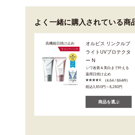
よく一緒に購入されている商
オルビス リンクルブ
高機能日焼け止め
ライトUVプロテクタ
ー N
シワ改善＆美白まで叶える
薬用日焼け止め
(4.64 / 864件)
税込3,850円～8,280円
商品を選ぶ