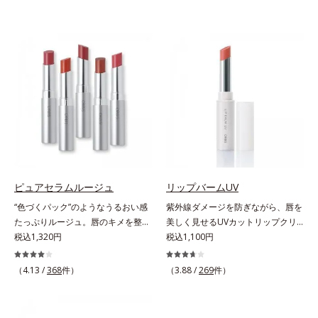
ピュアセラムルージュ
リップバームUV
“色づくパック”のようなうるおい感
紫外線ダメージを防ぎながら、唇を
たっぷりルージュ。唇のキメを整え
美しく見せるUVカットリップクリ
リップの土台をつくり鮮やかな発色
税込1,320円
ーム。UV対策を忘れがちな唇に。
税込1,100円
を叶えます。唇にたっぷりうるおい
紫外線をカットしながら、顔色をパ
を与えながら鮮やかに色づく、スキ
ッと明るく見せるUVカットリップ
（4.13 /
368
件）
（3.88 /
269
件）
ンケア発想の美発色ルージュ(口紅)
です。他の部位より角層が薄くバリ
です。荒れやすいデリケートな唇の
ア機能が低い唇は、紫外線の影響で
キメを整えて、リップの土台をつく
乾燥を引き起こしがち。そこで