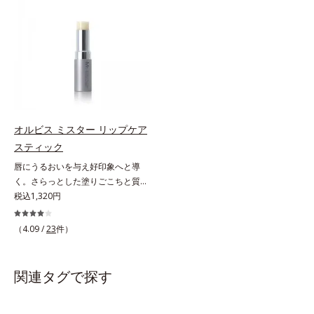
ります。乾燥や凹凸などの唇悩みを
SPF25・PA++のUVカット効果のあ
解決(*1)する「リップトリートメン
るリップクリームで、顔だけでなく
ト成分(*2)」や、鮮やかな発色で、
唇もしっかりUV対策しましょう。2
均一な質感に整った唇にのせること
種類の保湿成分（加水分解コラーゲ
でより美しく色づく「クリアカラー
ン、ゲットウ葉エキス）を配合して
成分(*3)」を配合。さらに吐息や飲
いるから、カサつき・くすみ(*)など
み物の水分を取り込んでリップの密
の乾燥悩みも解決＆うるおい長持
着性を高める「ウォーターゲル成分
ち。通常色は、どんな肌色にも似合
(*4）」で、マスクに色移りもしに
うカラーで、唇を美しく魅せながら
オルビス ミスター リップケア
くい仕様です。*1 メイク効果によ
ケアします。マスクに色移りしにく
スティック
る *2 シリカ、酸化チタン、トリエ
いので、気兼ねなく使えます。口紅
唇にうるおいを与え好印象へと導
トキシカプリリルシラン、アルニカ
の下地としてもおすすめです。
く。さらっとした塗りごこちと質感
花エキス＝唇にうるおいを与える効
で自然で好印象な口元に。さらっと
税込1,320円
果と、凹凸を補正して見せる効果を
した軽やかな塗りごこちでありなが
併せ持つ成分*3 ダイマージリノー
らも、唇にうるおいを与える「モイ
ル酸ダイマージリノレイルビス（ベ
（4.09 /
23
件）
ストキープ処方」採用で、「唇のか
ヘニル/イソステアリル/フィトステ
さつきはケアしたいけど、リップク
リル）＝均一でムラのない鮮やかな
リームはべたつくから苦手」という
発色を叶える成分*4 ラウリルPEG‐
関連タグで探す
リップクリームに苦手意識を感じる
10トリス（トリメチルシロキシ）シ
方でも使用しやすい設計に。ツヤを
リルエチルジメチコン＝水分によっ
抑えた質感で、自然で好印象な口元