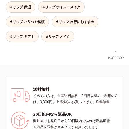
て密着性を向上させ色持ちを叶える
へと導きます。3種の植物性保湿成
#リップ 保湿
#リップ ポイントメイク
成分
分を組み合わせた「MULTI-３※」
を配合。さらに、ミツロウ、ヒアル
#リップ ハリつや習慣
#リップ 旅行におすすめ
ロン酸、コラーゲン配合で、唇にう
るおいを与えます。※センブリエキ
ス、ビワ葉エキス、カミツレ花エキ
#リップ ギフト
#リップ メイク
ス：唇にうるおいを与える保湿成分
送料無料
初めての方は、全国送料無料、2回目以降のご利用の方
は、3,300円以上(税込)のお買い上げで、送料無料
30日以内なら返品OK
開封後でも発送日から30日以内であれば返品可能
※商品返送料はオルビスが負担いたします