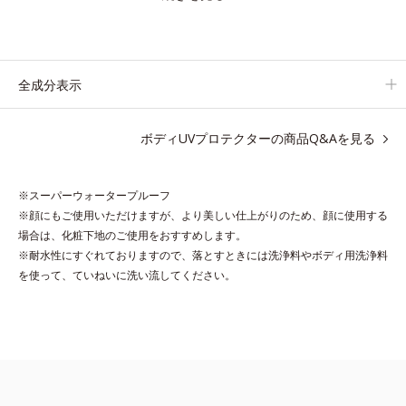
それでいて、肌にスルスルのびてピタッと密着するジェル感触
で、毎日使いたくなる極上のつけごこち。
さらに、塗るたびにうれしいスキンケア効果も加えました。バリ
ア機能を維持する白様雪(R)エキス(*2)とアルニカ花エキス(*3)
全成分表示
が、紫外線ダメージ(*4)にもゆらぎにくいすこやかな肌に整え、
ローズヒップエキス(*5)と浸透型コラーゲン(*6)が透明感を引き
ボディUVプロテクターの商品Q&Aを見る
出し、肌のハリ感をサポートします。
スーパーウォータープルーフだから、海やプールなどのアウトド
アでも大活躍！ 強烈な紫外線も跳ね除け、肌をダメージからし
※スーパーウォータープルーフ
っかりガードします。
※顔にもご使用いただけますが、より美しい仕上がりのため、顔に使用する
場合は、化粧下地のご使用をおすすめします。
【ご使用方法】
※耐水性にすぐれておりますので、落とすときには洗浄料やボディ用洗浄料
手に適量をとり、日焼けを防ぎたい部分に、塗布後すぐに少量ず
を使って、ていねいに洗い流してください。
つムラなくのばします。顔にもご使用いただけますが、より美し
い仕上がりのため、顔に使用する場合は、化粧下地のご使用をお
すすめします。耐水性にすぐれておりますので、落とすときには
洗浄料やボディ用洗浄料を使って、ていねいに洗い流してくださ
い。