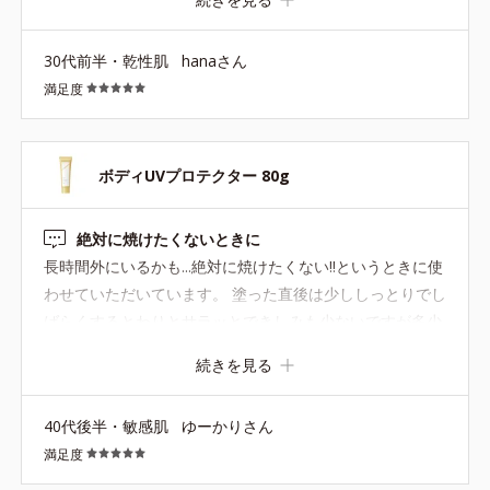
ジェルタイプで使い勝手がとてもいいです♪ ボディ用と書
いていますが顔にも使えるということで、外に出る時間が
30代前半・乾性肌
hanaさん
長いときは顔にも塗ったりしています（顔は普段リンクル
満足度
ブライトを使用。リンクルブライトの上にさらに子の日焼
け止めを重ねてます）。 石鹸で落とせるタイプなので、入
浴時にクレンジングで落とす手間もなくて助かります♪ 今
年はこちらの日焼け止めで徹底的に日焼けを防いでいきた
ボディUVプロテクター 80g
いです。
絶対に焼けたくないときに
長時間外にいるかも...絶対に焼けたくない‼というときに使
わせていただいています。 塗った直後は少ししっとりでし
ばらくするとわりとサラッとできしみも少ないですが多少
の日焼け止め塗ってる感はあります。 首にはリンクルブラ
続きを見る
イトを使っていますが使用感はリンクルブライトの方が日
焼け止め感が少ない気がするので首にはリンクルブライト
40代後半・敏感肌
ゆーかりさん
が好きです。 大容量なのでおしみなく使えますが、少し大
満足度
きいので持ち歩きしやすい以前販売されていたミニサイズ
があったらうれしいなと思います。 MVPでいただきまし