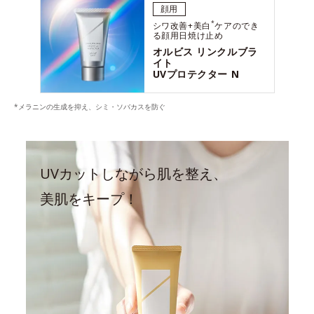
顔用
*
シワ改善+美白
ケアのでき
る顔用日焼け止め
オルビス リンクルブラ
イト
UVプロテクター N
*メラニンの生成を抑え、シミ・ソバカスを防ぐ
UVカットしながら肌を整え、
美肌をキープ！