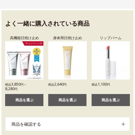
よく一緒に購入されている商品
高機能日焼け止め
身体用日焼け止め
リップバーム
3,850
2,640
1,100
税込
円～
税込
円
税込
円
8,280
円
商品を選ぶ
商品を選ぶ
商品を選ぶ
商品を確認する