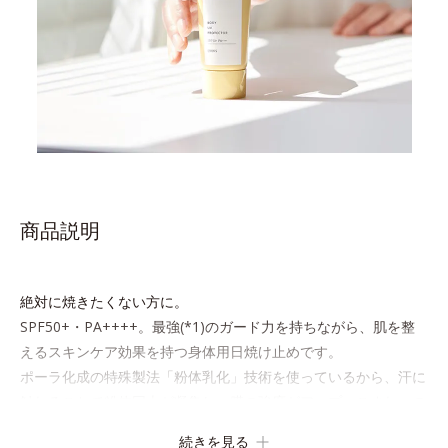
商品説明
絶対に焼きたくない方に。
SPF50+・PA++++。最強(*1)のガード力を持ちながら、肌を整
えるスキンケア効果を持つ身体用日焼け止めです。
ポーラ化成の特殊製法「粉体乳化」技術を使っているから、汗に
触れることで粉体同士が凝集し、膜の強度がアップ。こすれへの
耐性も強く、UVカット効果の低下を予防します。
続きを見る