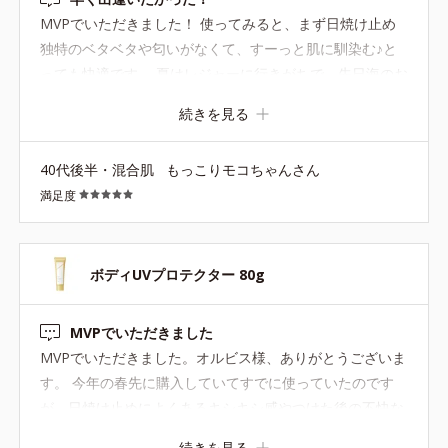
＊2＝シリル化シリカ、水、酸化チタン、BG、水酸化Al、ポリアク
MVPでいただきました！ 使ってみると、まず日焼け止め
リル酸Na、含水シリカ
独特のベタベタや匂いがなくて、すーっと肌に馴染む♪と
＊3＝サッカロミセス／ハトムギ種子発酵液
＊4＝カニナバラ果実エキス
っても快適です。 夏はレジャーに行きがちで、先日海のお
＊5＝加水分解コラーゲン
供にした時も、日焼けしやすい私の肌がちゃんと守られま
続きを見る
※アレルギーテスト済＝全ての方にアレルギーが起こらないという
した！いつもヒリヒリ真っ赤になって、熱をもつ私の肌で
ことではありません。
すが、アロエのジェルもいらないし、お風呂のお湯に発狂
40代後半・混合肌
もっこりモコちゃんさん
することもなく…これはもう、早く出逢いたかったです
満足度
(^^)
ボディUVプロテクター 80g
MVPでいただきました
MVPでいただきました。オルビス様、ありがとうございま
す。 今年の春先に購入していてすでに使っていたのです
が、日焼け止めによくあるキシキシ感やつけた後の不快な
べたつき、独特に臭いなどもなく、なめらかな伸びのいい
続きを見る