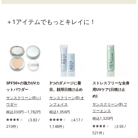
＋1アイテムでもっとキレイに！
SPF50+の強力UVカ
3つのダメージに着
ストレスフリーな全身
ットパウダー
目。顔用日焼け止め
用UVケア(日焼け止
め)
サンスクリーン(R) パ
サンスクリーン(R) オ
ウダー
ンフェイス
サンスクリーン(R) フ
税
リーエンス
税込330円～1,782円
税込1,056円
税込1,320円
（3.83 /
（4.17 /
210件）
1,148件）
（3.93 /
1
521件）