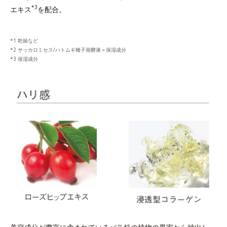
*3
エキス
を配合。
乾燥など
サッカロミセス/ハトムギ種子発酵液＝保湿成分
保湿成分