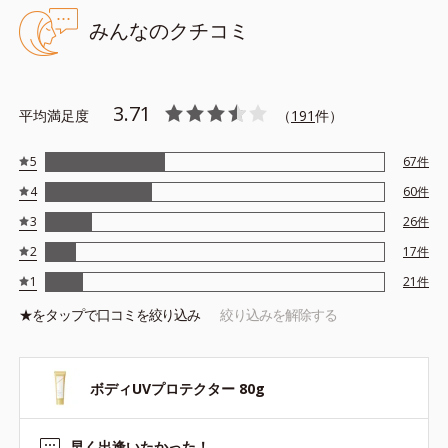
みんなのクチコミ
*1 SPF50+・PA++++ オルビス サンスクリーン®内ウォーター
プルーフ効果として
*2 サッカロミセス/ハトムギ種子発酵液配合＝保湿成分
*3 保湿成分
3.71
平均満足度
（
191
件）
*4 乾燥など
*5 カニナバラ果実エキス配合＝保湿成分
5
67
件
*6 加水分解コラーゲン配合＝保湿成分
4
60
件
3
26
件
2
17
件
1
21
件
●無香料、無着色 ●酸化しやすい油分不使用 ●界面活性剤フリー ●
アルコールフリー ●UV耐水性★★、スーパーウォータープルーフ
★を
タップ
で口コミを絞り込み
絞り込みを解除する
＊1 ●持続性マルチシールド処方＊2＝こすれに強く、汗に触れる
ことで紫外線カット膜が強化される処方 ●白様雪(R)エキス＊3＝保
湿成分 ●アルニカ花エキス＝保湿成分 ●ローズヒップエキス＊4
ボディUVプロテクター 80g
＝保湿成分 ●浸透型コラーゲン＊5＝保湿成分
＊1＝化粧持ち性能
早く出逢いたかった！