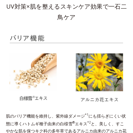
UV対策×肌を整えるスキンケア効果で一石二
鳥ケア
*1
肌のバリア機能を維持し、紫外線ダメージ
にも揺らぎにくい状
®
*2
態に導くハトムギ種子由来の白様雪
エキス
と、美しく、すこ
やかな肌を保つキク科の多年草であるアルニカ由来のアルニカ花